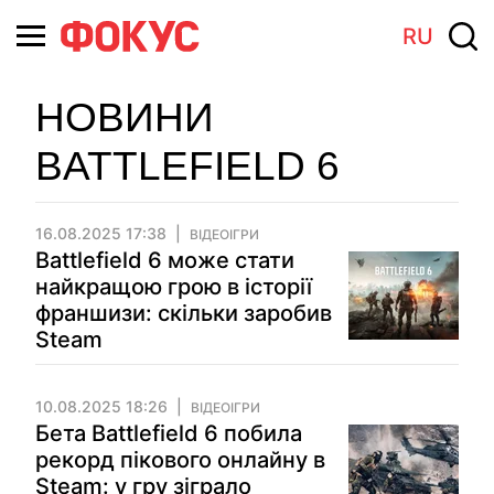
RU
НОВИНИ
BATTLEFIELD 6
16.08.2025 17:38
ВІДЕОІГРИ
Battlefield 6 може стати
найкращою грою в історії
франшизи: скільки заробив
Steam
10.08.2025 18:26
ВІДЕОІГРИ
Бета Battlefield 6 побила
рекорд пікового онлайну в
Steam: у гру зіграло