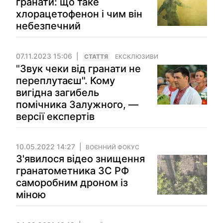
гранати: що таке
хлорацетофенон і чим він
небезпечний
07.11.2023 15:06
СТАТТЯ
ЕКСКЛЮЗИВИ
"Звук чеки від гранати не
переплутаєш". Кому
вигідна загибель
помічника Залужного, —
версії експертів
10.05.2022 14:27
ВОЄННИЙ ФОКУС
З'явилося відео знищення
гранатометника ЗС РФ
саморобним дроном із
міною