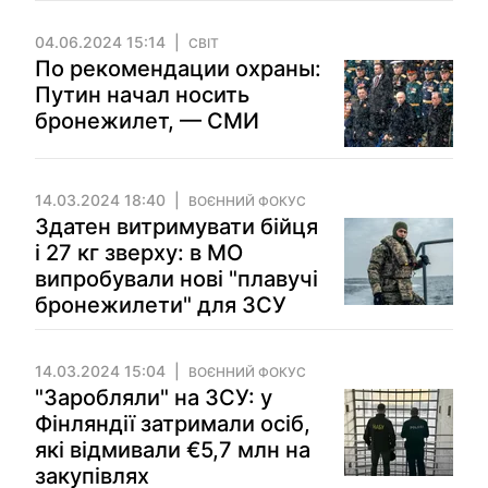
04.06.2024 15:14
СВІТ
По рекомендации охраны:
Путин начал носить
бронежилет, — СМИ
14.03.2024 18:40
ВОЄННИЙ ФОКУС
Здатен витримувати бійця
і 27 кг зверху: в МО
випробували нові "плавучі
бронежилети" для ЗСУ
14.03.2024 15:04
ВОЄННИЙ ФОКУС
"Заробляли" на ЗСУ: у
Фінляндії затримали осіб,
які відмивали €5,7 млн на
закупівлях