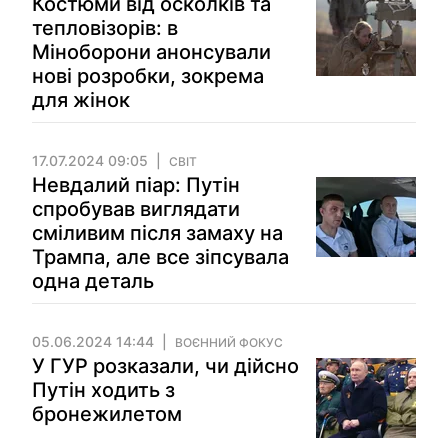
Костюми від осколків та
тепловізорів: в
Міноборони анонсували
нові розробки, зокрема
для жінок
17.07.2024 09:05
СВІТ
Невдалий піар: Путін
спробував виглядати
сміливим після замаху на
Трампа, але все зіпсувала
одна деталь
05.06.2024 14:44
ВОЄННИЙ ФОКУС
У ГУР розказали, чи дійсно
Путін ходить з
бронежилетом