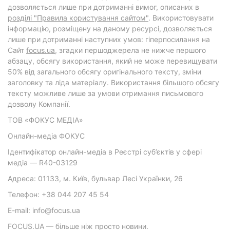
дозволяється лише при дотриманні вимог, описаних в
розділі "Правила користування сайтом"
. Використовувати
інформацію, розміщену на даному ресурсі, дозволяється
лише при дотриманні наступних умов: гіперпосилання на
Cайт
focus.ua
, згадки першоджерела не нижче першого
абзацу, обсягу використання, який не може перевищувати
50% від загального обсягу оригінального тексту, зміни
заголовку та ліда матеріалу. Використання більшого обсягу
тексту можливе лише за умови отримання письмового
дозволу Компанії.
ТОВ «ФОКУС МЕДІА»
Онлайн-медіа ФОКУС
Ідентифікатор онлайн-медіа в Реєстрі суб’єктів у сфері
медіа — R40-03129
Адреса: 01133, м. Київ, бульвар Лесі Українки, 26
Телефон: +38 044 207 45 54
E-mail: info@focus.ua
FOCUS.UA — більше ніж просто новини.