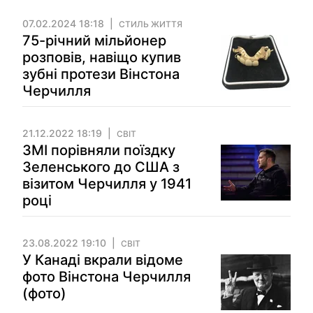
07.02.2024 18:18
СТИЛЬ ЖИТТЯ
75-річний мільйонер
розповів, навіщо купив
зубні протези Вінстона
Черчилля
21.12.2022 18:19
СВІТ
ЗМІ порівняли поїздку
Зеленського до США з
візитом Черчилля у 1941
році
23.08.2022 19:10
СВІТ
У Канаді вкрали відоме
фото Вінстона Черчилля
(фото)