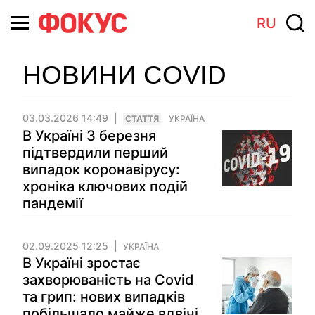
RU
НОВИНИ COVID
03.03.2026 14:49
СТАТТЯ
УКРАЇНА
В Україні 3 березня
підтвердили перший
випадок коронавірусу:
хроніка ключових подій
пандемії
02.09.2025 12:25
УКРАЇНА
В Україні зростає
захворюваність на Covid
та грип: нових випадків
побільшало майже вдвічі