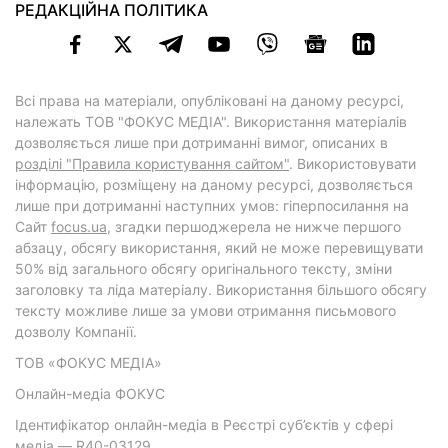
РЕДАКЦІЙНА ПОЛІТИКА
Всі права на матеріали, опубліковані на даному ресурсі,
належать ТОВ "ФОКУС МЕДІА". Використання матеріалів
дозволяється лише при дотриманні вимог, описаних в
розділі "Правила користування сайтом"
. Використовувати
інформацію, розміщену на даному ресурсі, дозволяється
лише при дотриманні наступних умов: гіперпосилання на
Cайт
focus.ua
, згадки першоджерела не нижче першого
абзацу, обсягу використання, який не може перевищувати
50% від загального обсягу оригінального тексту, зміни
заголовку та ліда матеріалу. Використання більшого обсягу
тексту можливе лише за умови отримання письмового
дозволу Компанії.
ТОВ «ФОКУС МЕДІА»
Онлайн-медіа ФОКУС
Ідентифікатор онлайн-медіа в Реєстрі суб’єктів у сфері
медіа — R40-03129