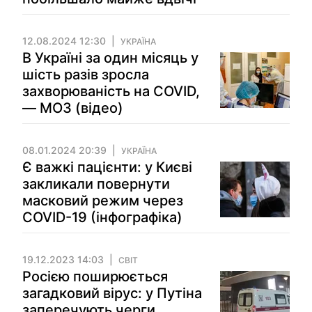
12.08.2024 12:30
УКРАЇНА
В Україні за один місяць у
шість разів зросла
захворюваність на COVID,
— МОЗ (відео)
08.01.2024 20:39
УКРАЇНА
Є важкі пацієнти: у Києві
закликали повернути
масковий режим через
COVID-19 (інфографіка)
19.12.2023 14:03
СВІТ
Росією поширюється
загадковий вірус: у Путіна
заперечують черги