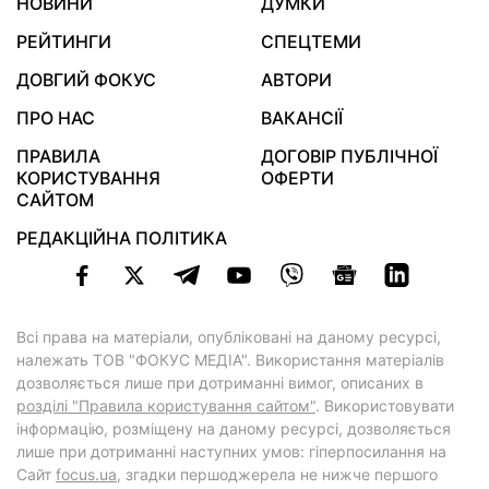
НОВИНИ
ДУМКИ
РЕЙТИНГИ
СПЕЦТЕМИ
ДОВГИЙ ФОКУС
АВТОРИ
ПРО НАС
ВАКАНСІЇ
ПРАВИЛА
ДОГОВІР ПУБЛІЧНОЇ
КОРИСТУВАННЯ
ОФЕРТИ
САЙТОМ
РЕДАКЦІЙНА ПОЛІТИКА
Всі права на матеріали, опубліковані на даному ресурсі,
належать ТОВ "ФОКУС МЕДІА". Використання матеріалів
дозволяється лише при дотриманні вимог, описаних в
розділі "Правила користування сайтом"
. Використовувати
інформацію, розміщену на даному ресурсі, дозволяється
лише при дотриманні наступних умов: гіперпосилання на
Cайт
focus.ua
, згадки першоджерела не нижче першого