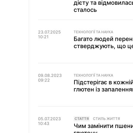
дієту та відмовилас
сталось
23.07.2025
ТЕХНОЛОГІЇ ТА НАУКА
10:21
Багато людей перен
стверджують, що це
09.08.2023
ТЕХНОЛОГІЇ ТА НАУКА
09:22
Підстерігає в кожній
глютен із запаленн
05.07.2023
СТАТТЯ
СТИЛЬ ЖИТТЯ
10:43
Чим замінити пшени