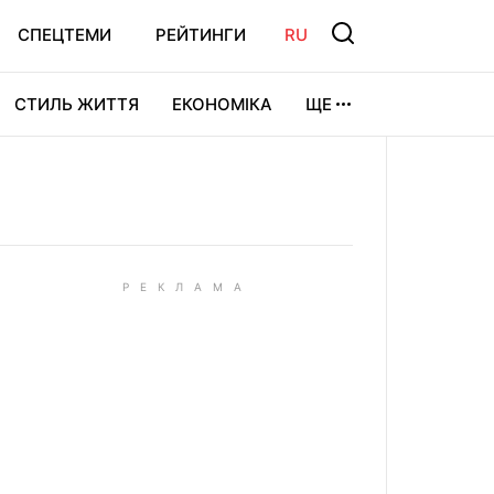
СПЕЦТЕМИ
РЕЙТИНГИ
RU
СТИЛЬ ЖИТТЯ
ЕКОНОМІКА
ЩЕ
ЛЬТУРА
ВІДЕОІГРИ
СПОРТ