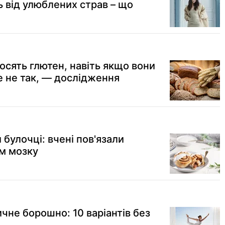
ь від улюблених страв – що
осять глютен, навіть якщо вони
 не так, — дослідження
 булочці: вчені пов'язали
ям мозку
чне борошно: 10 варіантів без