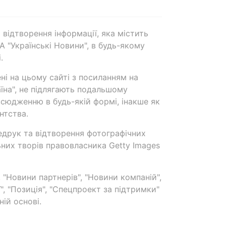
 відтворення інформації, яка містить
А "Українські Новини", в будь-якому
.
ені на цьому сайті з посиланням на
аїна", не підлягають подальшому
сюдженню в будь-якій формі, інакше як
нтства.
едрук та відтворення фотографічних
ьних творів правовласника Getty Images
 "Новини партнерів", "Новини компаній",
ї", "Позиція", "Спецпроект за підтримки"
ій основі.