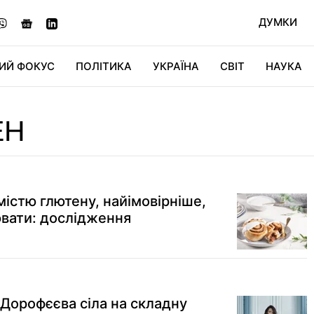
ДУМКИ
ИЙ ФОКУС
ПОЛІТИКА
УКРАЇНА
СВІТ
НАУКА
ДІДЖИТАЛ
АВТО
СВІТФАН
КУ
ЕН
істю глютену, найімовірніше,
вати: дослідження
 Дорофєєва сіла на складну