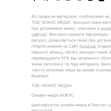
Всі права на матеріали, опубліковані н
ТОВ "ФОКУС МЕДІА". Використання мате
при дотриманні вимог, описаних в
розд
сайтом"
. Використовувати інформацію,
ресурсі, дозволяється лише при дотрим
гіперпосилання на Cайт
focus.ua
, згадк
першого абзацу, обсягу використання, 
перевищувати 50% від загального обсяг
зміни заголовку та ліда матеріалу. Вик
тексту можливе лише за умови отрима
Компанії.
ТОВ «ФОКУС МЕДІА»
Онлайн-медіа ФОКУС
Ідентифікатор онлайн-медіа в Реєстрі су
R40-03129