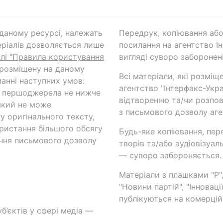
а даному ресурсі, належать
Передрук, копіювання або
ріалів дозволяється лише
посилання на агентство Ін
ілі "Правила користування
вигляді суворо заборонені
 розміщену на даному
Всі матеріали, які розміщ
анні наступних умов:
агентство "Інтерфакс-Укр
и першоджерела не нижче
відтворенню та/чи розпов
який не може
з письмового дозволу аге
у оригінального тексту,
ористання більшого обсягу
Будь-яке копіювання, пер
ння письмового дозволу
творів та/або аудіовізуал
— суворо забороняється.
Матеріали з плашками "Р",
"Новини партій", "Інноваці
публікуються на комерційн
б’єктів у сфері медіа —