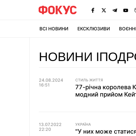
ВСІ НОВИНИ
ЕКСКЛЮЗИВИ
ВОЄНН
НОВИНИ ІПОД
24.08.2024
СТИЛЬ ЖИТТЯ
16:51
77-річна королева 
модний прийом Кейт
13.07.2022
УКРАЇНА
22:20
"У них може статис