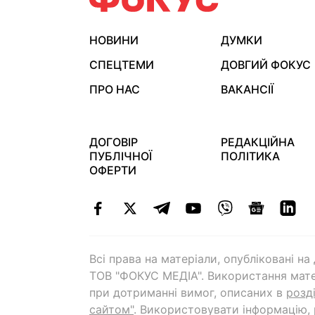
НОВИНИ
ДУМКИ
СПЕЦТЕМИ
ДОВГИЙ ФОКУС
ПРО НАС
ВАКАНСІЇ
ДОГОВІР
РЕДАКЦІЙНА
ПУБЛІЧНОЇ
ПОЛІТИКА
ОФЕРТИ
Всі права на матеріали, опубліковані н
ТОВ "ФОКУС МЕДІА". Використання мате
при дотриманні вимог, описаних в
розд
сайтом"
. Використовувати інформацію,