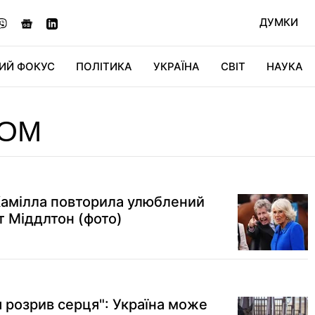
ДУМКИ
ИЙ ФОКУС
ПОЛІТИКА
УКРАЇНА
СВІТ
НАУКА
ДІДЖИТАЛ
АВТО
СВІТФАН
КУ
РОМ
Камілла повторила улюблений
 Міддлтон (фото)
я розрив серця": Україна може