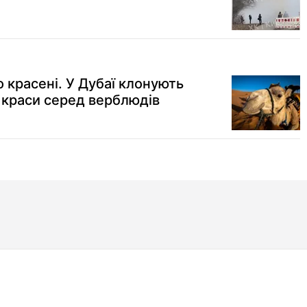
 красені. У Дубаї клонують
в краси серед верблюдів