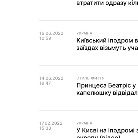
втратити одразу кіл
16.06.2022
УКРАЇНА
10:59
Київський іподром в
заїздах візьмуть уч
14.06.2022
СТИЛЬ ЖИТТЯ
19:47
Принцеса Беатріс у 
капелюшку відвідал
17.02.2022
УКРАЇНА
15:33
У Києві на Іподромі
окропу (відео)