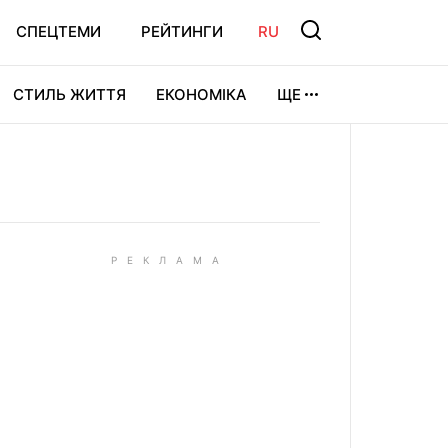
СПЕЦТЕМИ
РЕЙТИНГИ
RU
СТИЛЬ ЖИТТЯ
ЕКОНОМІКА
ЩЕ
ЛЬТУРА
ВІДЕОІГРИ
СПОРТ