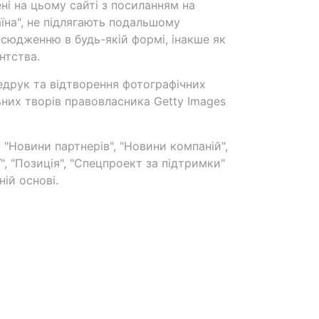
ені на цьому сайті з посиланням на
аїна", не підлягають подальшому
сюдженню в будь-якій формі, інакше як
нтства.
едрук та відтворення фотографічних
ьних творів правовласника Getty Images
 "Новини партнерів", "Новини компаній",
ї", "Позиція", "Спецпроект за підтримки"
ій основі.