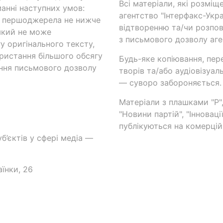
Всі матеріали, які розміщ
анні наступних умов:
агентство "Інтерфакс-Укр
и першоджерела не нижче
відтворенню та/чи розпов
який не може
з письмового дозволу аге
у оригінального тексту,
ористання більшого обсягу
Будь-яке копіювання, пер
ння письмового дозволу
творів та/або аудіовізуал
— суворо забороняється.
Матеріали з плашками "Р",
"Новини партій", "Інноваці
публікуються на комерційн
б’єктів у сфері медіа —
аїнки, 26