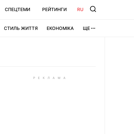
СПЕЦТЕМИ
РЕЙТИНГИ
RU
СТИЛЬ ЖИТТЯ
ЕКОНОМІКА
ЩЕ
ЛЬТУРА
ВІДЕОІГРИ
СПОРТ