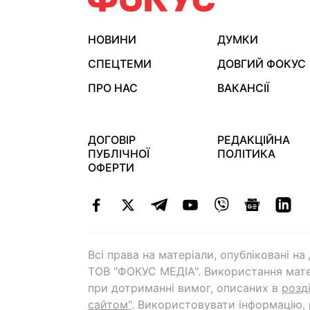
НОВИНИ
ДУМКИ
СПЕЦТЕМИ
ДОВГИЙ ФОКУС
ПРО НАС
ВАКАНСІЇ
ДОГОВІР
РЕДАКЦІЙНА
ПУБЛІЧНОЇ
ПОЛІТИКА
ОФЕРТИ
Всі права на матеріали, опубліковані н
ТОВ "ФОКУС МЕДІА". Використання мате
при дотриманні вимог, описаних в
розд
сайтом"
. Використовувати інформацію,