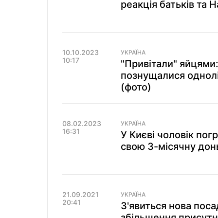
реакція батьків та Н
10.10.2023
УКРАЇНА
10:17
"Привітали" яйцями:
познущалися однолі
(фото)
08.02.2023
УКРАЇНА
16:31
У Києві чоловік пог
свою 3-місячну донь
21.09.2021
УКРАЇНА
20:41
З'явиться нова пос
збільшення присутно