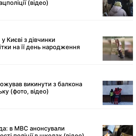
ацполіції (відео)
 у Києві з дівчинки
тки на її день народження
рожував викинути з балкона
ку (фото, відео)
ада: в МВС анонсували
сті поліції в школах (відео)