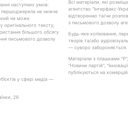
Всі матеріали, які розміщ
анні наступних умов:
агентство "Інтерфакс-Укр
и першоджерела не нижче
відтворенню та/чи розпов
який не може
з письмового дозволу аге
у оригінального тексту,
ористання більшого обсягу
Будь-яке копіювання, пер
ння письмового дозволу
творів та/або аудіовізуал
— суворо забороняється.
Матеріали з плашками "Р",
"Новини партій", "Інноваці
публікуються на комерційн
б’єктів у сфері медіа —
аїнки, 26