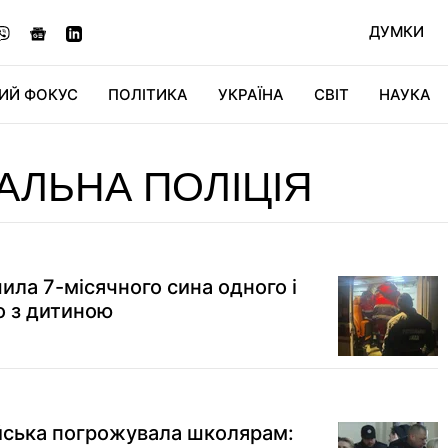
ДУМКИ
ИЙ ФОКУС
ПОЛІТИКА
УКРАЇНА
СВІТ
НАУКА
ДІДЖИТАЛ
АВТО
СВІТФАН
КУ
ЛЬНА ПОЛІЦІЯ
ила 7-місячного сина одного і
що з дитиною
йська погрожувала школярам: