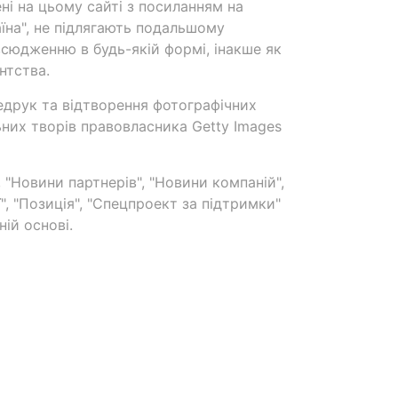
ені на цьому сайті з посиланням на
аїна", не підлягають подальшому
сюдженню в будь-якій формі, інакше як
нтства.
едрук та відтворення фотографічних
ьних творів правовласника Getty Images
 "Новини партнерів", "Новини компаній",
ї", "Позиція", "Спецпроект за підтримки"
ій основі.