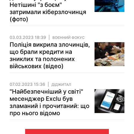
Нетішині "з боєм"
затримали кіберзлочинця
(фото)
03.03.2023 18:39
ВОЄННИЙ ФОКУС
Поліція викрила злочинців,
що брали кредити на
зниклих та полонених
військових (відео)
07.02.2023 15:36
ДІДЖИТАЛ
"Найбезпечніший у світі"
месенджер Exclu був
зламаний і прочитаний: що
про нього відомо