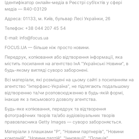
Ідентифікатор онлайн-медіа в Реєстрі суб’єктів у сфері
медіа — R40-03129
Адреса: 01133, м. Київ, бульвар Лесі Українки, 26
Телефон: +38 044 207 45 54
E-mail: info@focus.ua
FOCUS.UA — більше ніж просто новини.
Передрук, копіювання або відтворення інформації, яка
містить посилання на агентство ІнА "Українські Новини", в
будь-якому вигляді суворо заборонені.
Всі матеріали, які розміщені на цьому сайті з посиланням на
агентство "Інтерфакс-Україна", не підлягають подальшому
відтворенню та/чи розповсюдженню в будь-якій формі,
інакше як з письмового дозволу агентства.
Будь-яке копіювання, передрук та відтворення
фотографічних творів та/або аудіовізуальних творів
правовласника Getty Images — суворо забороняється.
Матеріали з плашками "Р", "Новини партнерів", "Новини
компаній", "Новини партій", "Інновації", "Позиція",