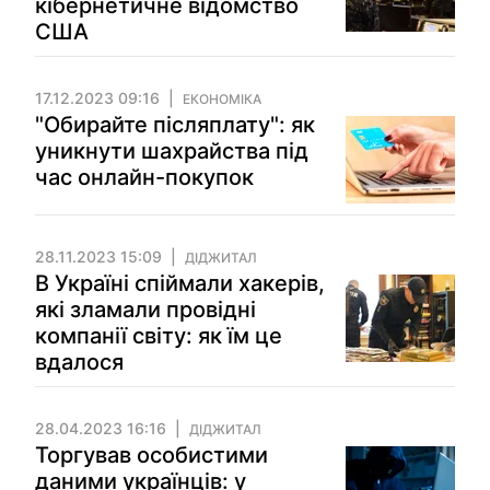
кібернетичне відомство
США
17.12.2023 09:16
ЕКОНОМІКА
"Обирайте післяплату": як
уникнути шахрайства під
час онлайн-покупок
28.11.2023 15:09
ДІДЖИТАЛ
В Україні спіймали хакерів,
які зламали провідні
компанії світу: як їм це
вдалося
28.04.2023 16:16
ДІДЖИТАЛ
Торгував особистими
даними українців: у