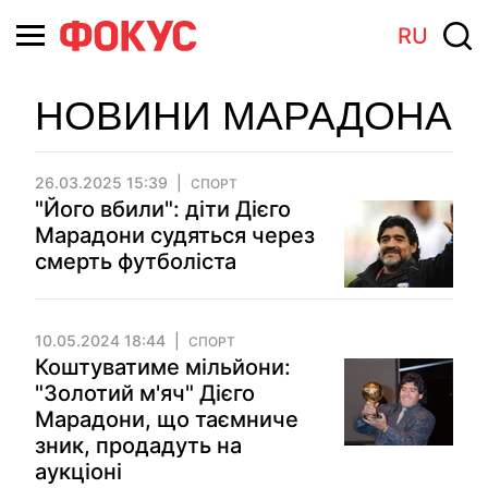
RU
НОВИНИ МАРАДОНА
26.03.2025 15:39
СПОРТ
"Його вбили": діти Дієго
Марадони судяться через
смерть футболіста
10.05.2024 18:44
СПОРТ
Коштуватиме мільйони:
"Золотий м'яч" Дієго
Марадони, що таємниче
зник, продадуть на
аукціоні