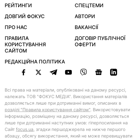
РЕЙТИНГИ
СПЕЦТЕМИ
ДОВГИЙ ФОКУС
АВТОРИ
ПРО НАС
ВАКАНСІЇ
ПРАВИЛА
ДОГОВІР ПУБЛІЧНОЇ
КОРИСТУВАННЯ
ОФЕРТИ
САЙТОМ
РЕДАКЦІЙНА ПОЛІТИКА
Всі права на матеріали, опубліковані на даному ресурсі,
належать ТОВ "ФОКУС МЕДІА". Використання матеріалів
дозволяється лише при дотриманні вимог, описаних в
розділі "Правила користування сайтом"
. Використовувати
інформацію, розміщену на даному ресурсі, дозволяється
лише при дотриманні наступних умов: гіперпосилання на
Cайт
focus.ua
, згадки першоджерела не нижче першого
абзацу, обсягу використання, який не може перевищувати