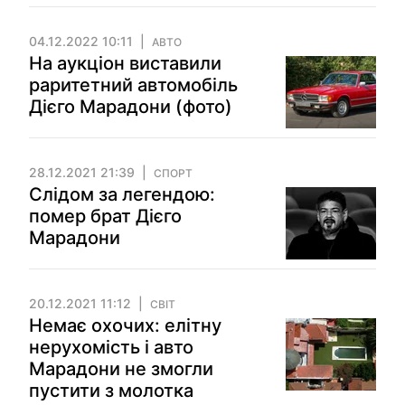
04.12.2022 10:11
АВТО
На аукціон виставили
раритетний автомобіль
Дієго Марадони (фото)
28.12.2021 21:39
СПОРТ
Слідом за легендою:
помер брат Дієго
Марадони
20.12.2021 11:12
СВІТ
Немає охочих: елітну
нерухомість і авто
Марадони не змогли
пустити з молотка