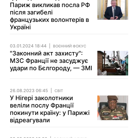
Париж викликав посла РФ
після загибелі
французьких волонтерів в
Україні
03.01.2024 18:44
ВОЄННИЙ ФОКУС
"Законний акт захисту":
МЗС Франції не засуджує
удари по Бєлгороду, — ЗМІ
26.08.2023 06:45
СВІТ
У Нігері заколотники
веліли послу Франції
покинути країну: у Парижі
відреагували