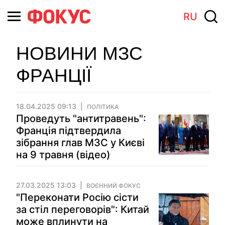
RU
НОВИНИ МЗС
ФРАНЦІЇ
18.04.2025 09:13
ПОЛІТИКА
Проведуть "антитравень":
Франція підтвердила
зібрання глав МЗС у Києві
на 9 травня (відео)
27.03.2025 13:03
ВОЄННИЙ ФОКУС
"Переконати Росію сісти
за стіл переговорів": Китай
може вплинути на