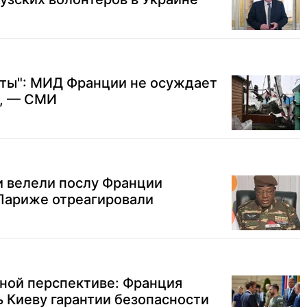
иты": МИД Франции не осуждает
у, — СМИ
и велели послу Франции
 Париже отреагировали
ной перспективе: Франция
ь Киеву гарантии безопасности