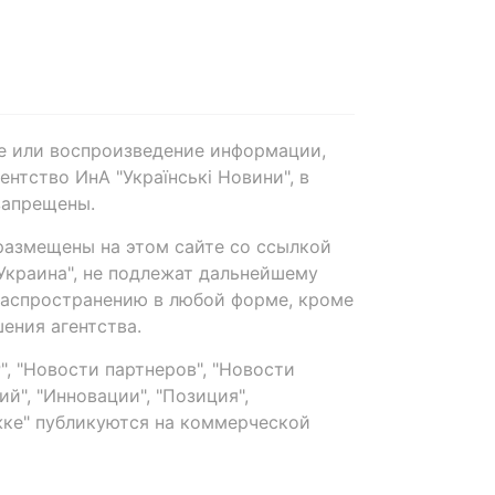
е или воспроизведение информации,
нтство ИнА "Українські Новини", в
запрещены.
размещены на этом сайте со ссылкой
-Украина", не подлежат дальнейшему
распространению в любой форме, кроме
ения агентства.
, "Новости партнеров", "Новости
й", "Инновации", "Позиция",
ке" публикуются на коммерческой