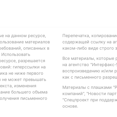
ые на данном ресурсе,
Перепечатка, копировани
ользование материалов
содержащей ссылку на аге
ребований, описанных в
каком-либо виде строго 
. Использовать
Все материалы, которые 
есурсе, разрешается
на агентство "Интерфакс
овий: гиперссылки на
воспроизведению и/или 
ика не ниже первого
как с письменного разреш
й не может превышать
екста, изменения
Материалы с плашками "Р"
вание большего объема
компаний", "Новости парти
получения письменного
"Спецпроект при поддерж
основе.