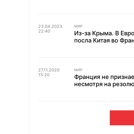
23.04.2023
МИР
22:40
Из-за Крыма. В Евр
посла Китая во Фра
27.11.2020
МИР
15:20
Франция не признае
несмотря на резол