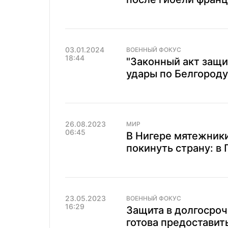
03.01.2024
ВОЕННЫЙ ФОКУС
18:44
"Законный акт защ
удары по Белгород
26.08.2023
МИР
06:45
В Нигере мятежник
покинуть страну: в
23.05.2023
ВОЕННЫЙ ФОКУС
16:29
Защита в долгосроч
готова предоставит