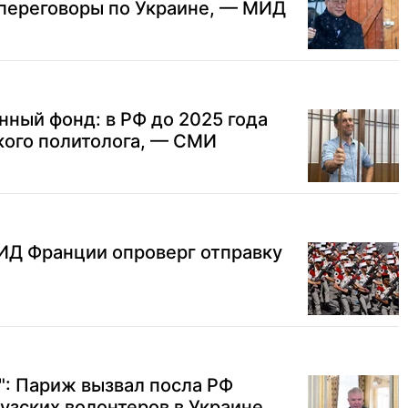
 переговоры по Украине, — МИД
нный фонд: в РФ до 2025 года
кого политолога, — СМИ
ИД Франции опроверг отправку
": Париж вызвал посла РФ
узских волонтеров в Украине