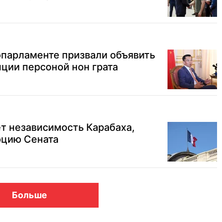
опарламенте призвали объявить
нции персоной нон грата
т независимость Карабаха,
юцию Сената
Больше