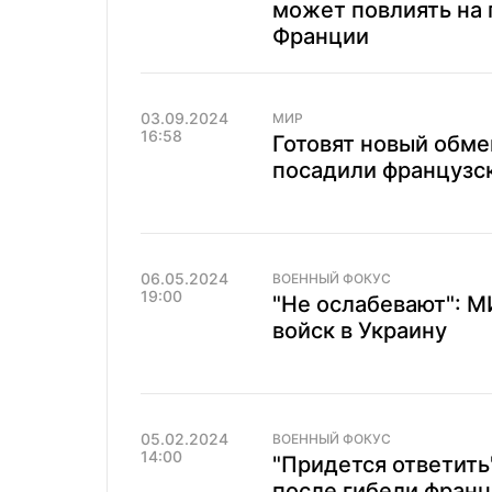
может повлиять на
Франции
03.09.2024
МИР
16:58
Готовят новый обме
посадили французс
06.05.2024
ВОЕННЫЙ ФОКУС
19:00
"Не ослабевают": М
войск в Украину
05.02.2024
ВОЕННЫЙ ФОКУС
14:00
"Придется ответить
после гибели франц