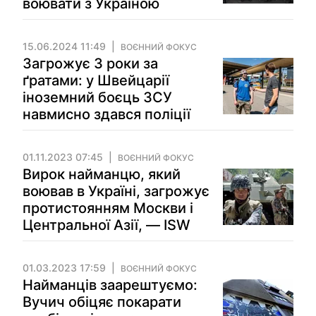
воювати з Україною
15.06.2024 11:49
ВОЄННИЙ ФОКУС
Загрожує 3 роки за
ґратами: у Швейцарії
іноземний боєць ЗСУ
навмисно здався поліції
01.11.2023 07:45
ВОЄННИЙ ФОКУС
Вирок найманцю, який
воював в Україні, загрожує
протистоянням Москви і
Центральної Азії, — ISW
01.03.2023 17:59
ВОЄННИЙ ФОКУС
Найманців заарештуємо:
Вучич обіцяє покарати