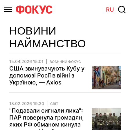
RU
НОВИНИ
НАЙМАНСТВО
15.04.2026 15:01
ВОЄННИЙ ФОКУС
США звинувачують Кубу у
допомозі Росії в війні з
Україною, — Axios
18.02.2026 19:30
СВІТ
"Подавали сигнали лиха":
ПАР повернула громадян,
яких РФ обманом кинула