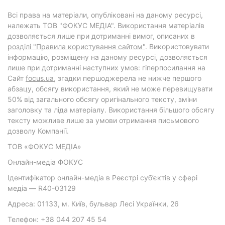
Всі права на матеріали, опубліковані на даному ресурсі,
належать ТОВ "ФОКУС МЕДІА". Використання матеріалів
дозволяється лише при дотриманні вимог, описаних в
розділі "Правила користування сайтом"
. Використовувати
інформацію, розміщену на даному ресурсі, дозволяється
лише при дотриманні наступних умов: гіперпосилання на
Cайт
focus.ua
, згадки першоджерела не нижче першого
абзацу, обсягу використання, який не може перевищувати
50% від загального обсягу оригінального тексту, зміни
заголовку та ліда матеріалу. Використання більшого обсягу
тексту можливе лише за умови отримання письмового
дозволу Компанії.
ТОВ «ФОКУС МЕДІА»
Онлайн-медіа ФОКУС
Ідентифікатор онлайн-медіа в Реєстрі суб’єктів у сфері
медіа — R40-03129
Адреса: 01133, м. Київ, бульвар Лесі Українки, 26
Телефон: +38 044 207 45 54