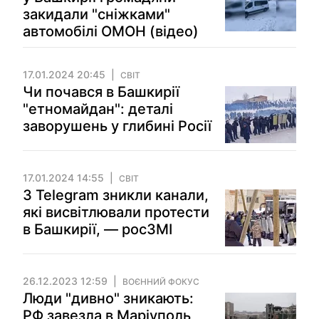
закидали "сніжками"
автомобілі ОМОН (відео)
17.01.2024 20:45
СВІТ
Чи почався в Башкирії
"етномайдан": деталі
заворушень у глибині Росії
17.01.2024 14:55
СВІТ
З Telegram зникли канали,
які висвітлювали протести
в Башкирії, — росЗМІ
26.12.2023 12:59
ВОЄННИЙ ФОКУС
Люди "дивно" зникають:
РФ завезла в Маріуполь