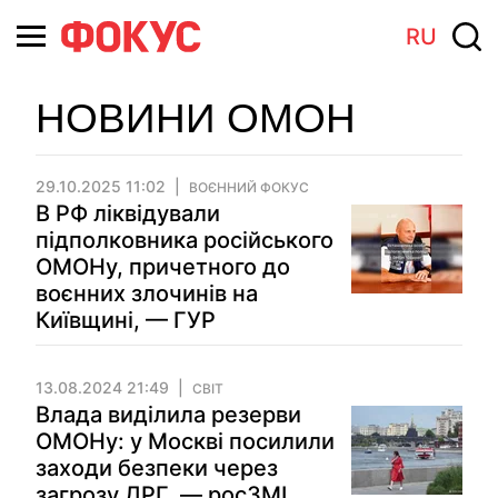
RU
НОВИНИ ОМОН
29.10.2025 11:02
ВОЄННИЙ ФОКУС
В РФ ліквідували
підполковника російського
ОМОНу, причетного до
воєнних злочинів на
Київщині, — ГУР
13.08.2024 21:49
СВІТ
Влада виділила резерви
ОМОНу: у Москві посилили
заходи безпеки через
загрозу ДРГ, — росЗМІ