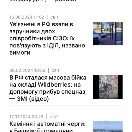
16.06.2024 11:02
СВІТ
Ув'язнені в РФ взяли в
заручники двох
співробітників СІЗО: їх
пов'язують з ІДІЛ, названо
вимоги
09.02.2024 10:55
СВІТ
В РФ сталася масова бійка
на складі Wildberries: на
допомогу прибув спецназ,
— ЗМІ (відео)
17.01.2024 22:23
СВІТ
Каміння і автоматні черги:
у Башкирії громадяни