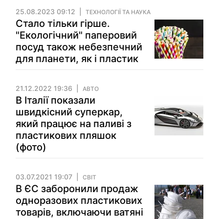
25.08.2023 09:12
ТЕХНОЛОГІЇ ТА НАУКА
Стало тільки гірше.
"Екологічний" паперовий
посуд також небезпечний
для планети, як і пластик
21.12.2022 19:36
АВТО
В Італії показали
швидкісний суперкар,
який працює на паливі з
пластикових пляшок
(фото)
03.07.2021 19:07
СВІТ
В ЄС заборонили продаж
одноразових пластикових
товарів, включаючи ватяні