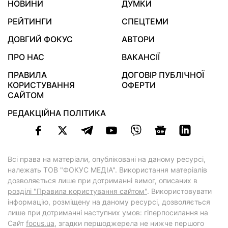
НОВИНИ
ДУМКИ
РЕЙТИНГИ
СПЕЦТЕМИ
ДОВГИЙ ФОКУС
АВТОРИ
ПРО НАС
ВАКАНСІЇ
ПРАВИЛА
ДОГОВІР ПУБЛІЧНОЇ
КОРИСТУВАННЯ
ОФЕРТИ
САЙТОМ
РЕДАКЦІЙНА ПОЛІТИКА
Всі права на матеріали, опубліковані на даному ресурсі,
належать ТОВ "ФОКУС МЕДІА". Використання матеріалів
дозволяється лише при дотриманні вимог, описаних в
розділі "Правила користування сайтом"
. Використовувати
інформацію, розміщену на даному ресурсі, дозволяється
лише при дотриманні наступних умов: гіперпосилання на
Cайт
focus.ua
, згадки першоджерела не нижче першого