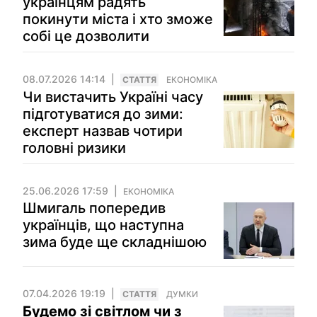
українцям радять
покинути міста і хто зможе
собі це дозволити
08.07.2026 14:14
СТАТТЯ
ЕКОНОМІКА
Чи вистачить Україні часу
підготуватися до зими:
експерт назвав чотири
головні ризики
25.06.2026 17:59
ЕКОНОМІКА
Шмигаль попередив
українців, що наступна
зима буде ще складнішою
07.04.2026 19:19
СТАТТЯ
ДУМКИ
Будемо зі світлом чи з