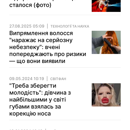
сталося (фото)
27.08.2025 05:09
ТЕХНОЛОГІЇ ТА НАУКА
Випрямлення волосся
"наражає на серйозну
небезпеку": вчені
попереджають про ризики
— що вони виявили
09.05.2024 10:19
СВІТФАН
"Треба зберегти
молодість": дівчина з
найбільшими у світі
губами взялась за
корекцію носа