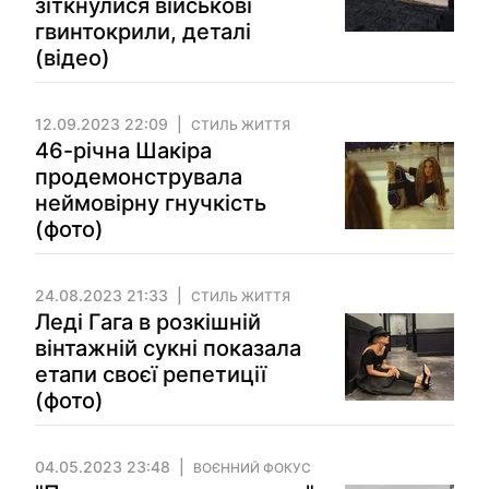
зіткнулися військові
гвинтокрили, деталі
(відео)
12.09.2023 22:09
СТИЛЬ ЖИТТЯ
46-річна Шакіра
продемонструвала
неймовірну гнучкість
(фото)
24.08.2023 21:33
СТИЛЬ ЖИТТЯ
Леді Гага в розкішній
вінтажній сукні показала
етапи своєї репетиції
(фото)
04.05.2023 23:48
ВОЄННИЙ ФОКУС