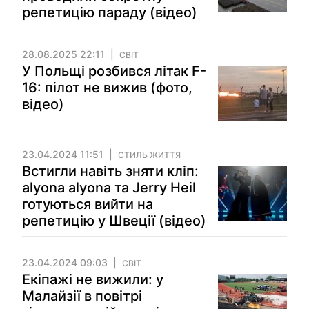
репетицію параду (відео)
28.08.2025 22:11
СВІТ
У Польщі розбився літак F-
16: пілот не вижив (фото,
відео)
23.04.2024 11:51
СТИЛЬ ЖИТТЯ
Встигли навіть зняти кліп:
alyona alyona та Jerry Heil
готуються вийти на
репетицію у Швеції (відео)
23.04.2024 09:03
СВІТ
Екіпажі не вижили: у
Малайзії в повітрі