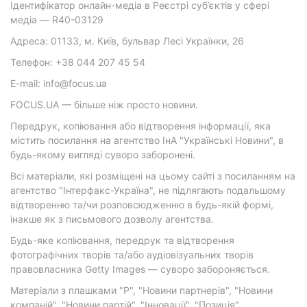
Ідентифікатор онлайн-медіа в Реєстрі суб’єктів у сфері
медіа — R40-03129
Адреса: 01133, м. Київ, бульвар Лесі Українки, 26
Телефон: +38 044 207 45 54
E-mail: info@focus.ua
FOCUS.UA — більше ніж просто новини.
Передрук, копіювання або відтворення інформації, яка
містить посилання на агентство ІнА "Українські Новини", в
будь-якому вигляді суворо заборонені.
Всі матеріали, які розміщені на цьому сайті з посиланням на
агентство "Інтерфакс-Україна", не підлягають подальшому
відтворенню та/чи розповсюдженню в будь-якій формі,
інакше як з письмового дозволу агентства.
Будь-яке копіювання, передрук та відтворення
фотографічних творів та/або аудіовізуальних творів
правовласника Getty Images — суворо забороняється.
Матеріали з плашками "Р", "Новини партнерів", "Новини
компаній", "Новини партій", "Інновації", "Позиція",