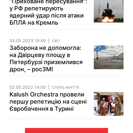
"Приховане пересування":
у РФ репетирують
ядерний удар після атаки
БПЛА на Кремль
04.05.2023 19:49
СВІТ
Заборона не допомогла:
на Двірцеву площу в
Петербурзі приземлився
дрон, – росЗМІ
02.05.2022 14:50
СТИЛЬ ЖИТТЯ
Kalush Orchestra провели
першу репетицію на сцені
Євробачення в Турині