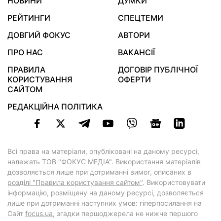
НОВИНИ
ДУМКИ
РЕЙТИНГИ
СПЕЦТЕМИ
ДОВГИЙ ФОКУС
АВТОРИ
ПРО НАС
ВАКАНСІЇ
ПРАВИЛА
ДОГОВІР ПУБЛІЧНОЇ
КОРИСТУВАННЯ
ОФЕРТИ
САЙТОМ
РЕДАКЦІЙНА ПОЛІТИКА
Всі права на матеріали, опубліковані на даному ресурсі,
належать ТОВ "ФОКУС МЕДІА". Використання матеріалів
дозволяється лише при дотриманні вимог, описаних в
розділі "Правила користування сайтом"
. Використовувати
інформацію, розміщену на даному ресурсі, дозволяється
лише при дотриманні наступних умов: гіперпосилання на
Cайт
focus.ua
, згадки першоджерела не нижче першого