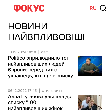
RU
НОВИНИ
НАЙВПЛИВОВІШІ
10.12.2024 18:18
СВІТ
Politico оприлюднило топ
найвпливовіших людей
Європи: серед них є
українець, хто ще в списку
06.12.2022 17:45
СТИЛЬ ЖИТТЯ
Алла Пугачова увійшла до
списку "100
найвпливовіших жінок