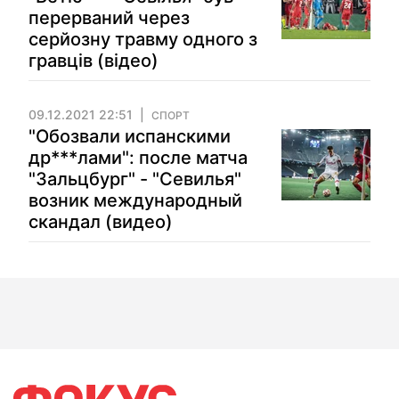
перерваний через
серйозну травму одного з
гравців (відео)
09.12.2021 22:51
СПОРТ
"Обозвали испанскими
др***лами": после матча
"Зальцбург" - "Севилья"
возник международный
скандал (видео)