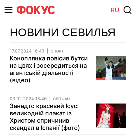
RU
НОВИНИ СЕВИЛЬЯ
17.07.2024 16:43
СПОРТ
Коноплянка повісив бутси
на цвях і зосередиться на
агентській діяльності
(відео)
03.02.2024 18:46
СВІТФАН
Занадто красивий Ісус:
великодній плакат із
Христом спричинив
скандал в Іспанії (фото)