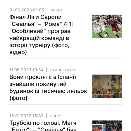
01.06.2023 01:05
СПОРТ
Фінал Ліги Європи
"Севілья" – "Рома" 4:1:
"Особливий" програв
найкращій команді в
історії турніру (фото,
відео)
11.05.2023 13:54
СТИЛЬ ЖИТТЯ
Вони прокляті: в Іспанії
знайшли покинутий
будинок із тисячею ляльок
(фото)
16.01.2022 15:32
СПОРТ
Трубою по голові. Матч
"Бетіс" — "Севілья" був