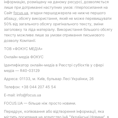
інформацію, розміщену на даному ресурсі, дозволяється
лише при дотриманні наступних умов: гіперпосилання на
Cайт
focus.ua
, згадки першоджерела не нижче першого
абзацу, обсягу використання, який не може перевищувати
50% від загального обсягу оригінального тексту, зміни
заголовку та ліда матеріалу. Використання більшого обсягу
тексту можливе лише за умови отримання письмового
дозволу Компанії.
ТОВ «ФОКУС МЕДІА»
Онлайн-медіа ФОКУС
Ідентифікатор онлайн-медіа в Реєстрі суб’єктів у сфері
медіа — R40-03129
Адреса: 01133, м. Київ, бульвар Лесі Українки, 26
Телефон: +38 044 207 45 54
E-mail: info@focus.ua
FOCUS.UA — більше ніж просто новини.
Передрук, копіювання або відтворення інформації, яка
містить посилання на агентство ІнА "Українські Новини", в