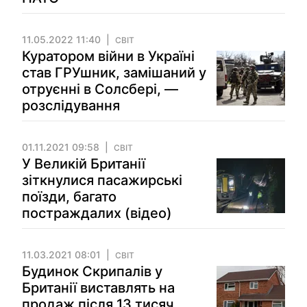
11.05.2022 11:40
СВІТ
Куратором війни в Україні
став ГРУшник, замішаний у
отруєнні в Солсбері, —
розслідування
01.11.2021 09:58
СВІТ
У Великій Британії
зіткнулися пасажирські
поїзди, багато
постраждалих (відео)
11.03.2021 08:01
СВІТ
Будинок Скрипалів у
Британії виставлять на
продаж після 13 тисяч