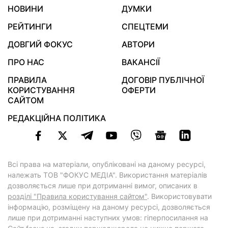
НОВИНИ
ДУМКИ
РЕЙТИНГИ
СПЕЦТЕМИ
ДОВГИЙ ФОКУС
АВТОРИ
ПРО НАС
ВАКАНСІЇ
ПРАВИЛА
ДОГОВІР ПУБЛІЧНОЇ
КОРИСТУВАННЯ
ОФЕРТИ
САЙТОМ
РЕДАКЦІЙНА ПОЛІТИКА
Всі права на матеріали, опубліковані на даному ресурсі,
належать ТОВ "ФОКУС МЕДІА". Використання матеріалів
дозволяється лише при дотриманні вимог, описаних в
розділі "Правила користування сайтом"
. Використовувати
інформацію, розміщену на даному ресурсі, дозволяється
лише при дотриманні наступних умов: гіперпосилання на