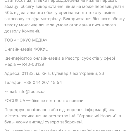
Cайт
focus.ua
, згадки першоджерела не нижче першого
абзацу, обсягу використання, який не може перевищувати
50% від загального обсягу оригінального тексту, зміни
заголовку та ліда матеріалу. Використання більшого обсягу
тексту можливе лише за умови отримання письмового
дозволу Компанії.
ТОВ «ФОКУС МЕДІА»
Онлайн-медіа ФОКУС
Ідентифікатор онлайн-медіа в Реєстрі суб’єктів у сфері
медіа — R40-03129
Адреса: 01133, м. Київ, бульвар Лесі Українки, 26
Телефон: +38 044 207 45 54
E-mail: info@focus.ua
FOCUS.UA — більше ніж просто новини.
Передрук, копіювання або відтворення інформації, яка
містить посилання на агентство ІнА "Українські Новини", в
будь-якому вигляді суворо заборонені.
Всі матеріали, які розміщені на цьому сайті з посиланням на