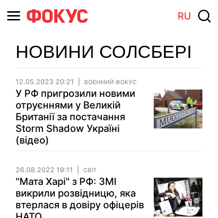
RU
НОВИНИ СОЛСБЕРІ
12.05.2023 20:21
ВОЄННИЙ ФОКУС
У РФ пригрозили новими
отруєннями у Великій
Британії за постачання
Storm Shadow Україні
(відео)
26.08.2022 19:11
СВІТ
"Мата Харі" з РФ: ЗМІ
викрили розвідницю, яка
втерлася в довіру офіцерів
НАТО