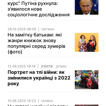
курс" Путіна рухнула:
з'явилося нове
соціологічне дослідження
26.10.2025 08:00
СВІТФАН
На замітку батькам: які
жанри книжок знову
популярні серед зумерів
(фото)
12.09.2025 18:18
СТАТТЯ
ДУМКИ
Портрет на тлі війни: як
змінилися українці з 2022
року
10.06.2025 14:23
УКРАЇНА