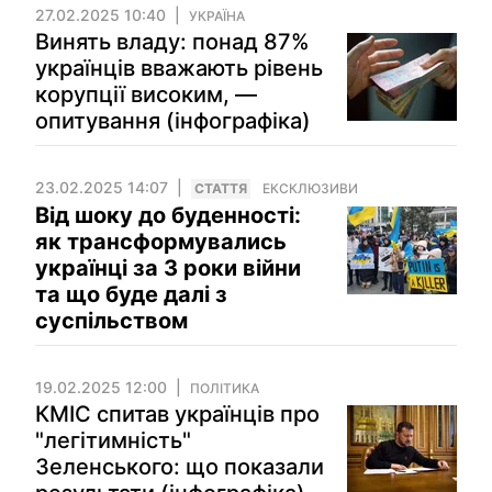
27.02.2025 10:40
УКРАЇНА
Винять владу: понад 87%
українців вважають рівень
корупції високим, —
опитування (інфографіка)
23.02.2025 14:07
СТАТТЯ
ЕКСКЛЮЗИВИ
Від шоку до буденності:
як трансформувались
українці за 3 роки війни
та що буде далі з
суспільством
19.02.2025 12:00
ПОЛІТИКА
КМІС спитав українців про
"легітимність"
Зеленського: що показали