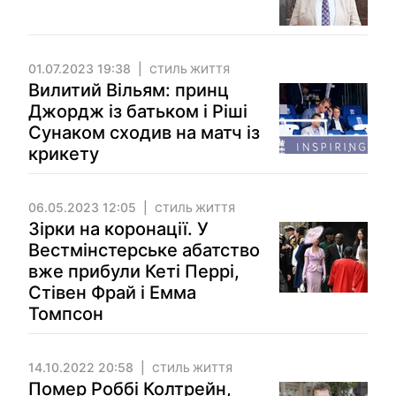
01.07.2023 19:38
СТИЛЬ ЖИТТЯ
Вилитий Вільям: принц
Джордж із батьком і Ріші
Сунаком сходив на матч із
крикету
06.05.2023 12:05
СТИЛЬ ЖИТТЯ
Зірки на коронації. У
Вестмінстерське абатство
вже прибули Кеті Перрі,
Стівен Фрай і Емма
Томпсон
14.10.2022 20:58
СТИЛЬ ЖИТТЯ
Помер Роббі Колтрейн,