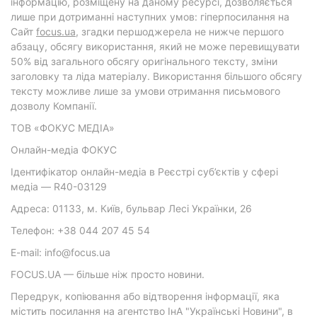
інформацію, розміщену на даному ресурсі, дозволяється
лише при дотриманні наступних умов: гіперпосилання на
Cайт
focus.ua
, згадки першоджерела не нижче першого
абзацу, обсягу використання, який не може перевищувати
50% від загального обсягу оригінального тексту, зміни
заголовку та ліда матеріалу. Використання більшого обсягу
тексту можливе лише за умови отримання письмового
дозволу Компанії.
ТОВ «ФОКУС МЕДІА»
Онлайн-медіа ФОКУС
Ідентифікатор онлайн-медіа в Реєстрі суб’єктів у сфері
медіа — R40-03129
Адреса: 01133, м. Київ, бульвар Лесі Українки, 26
Телефон: +38 044 207 45 54
E-mail: info@focus.ua
FOCUS.UA — більше ніж просто новини.
Передрук, копіювання або відтворення інформації, яка
містить посилання на агентство ІнА "Українські Новини", в