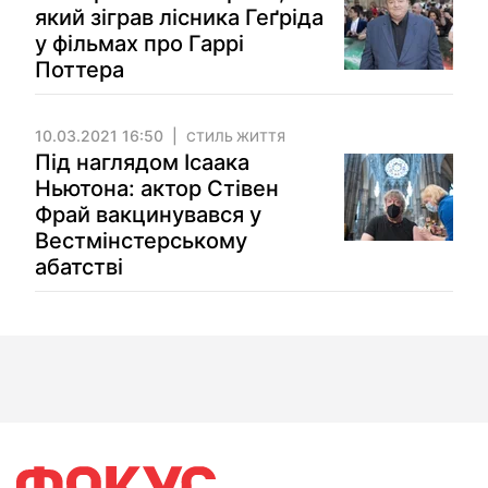
який зіграв лісника Геґріда
у фільмах про Гаррі
Поттера
10.03.2021 16:50
СТИЛЬ ЖИТТЯ
Під наглядом Ісаака
Ньютона: актор Стівен
Фрай вакцинувався у
Вестмінстерському
абатстві