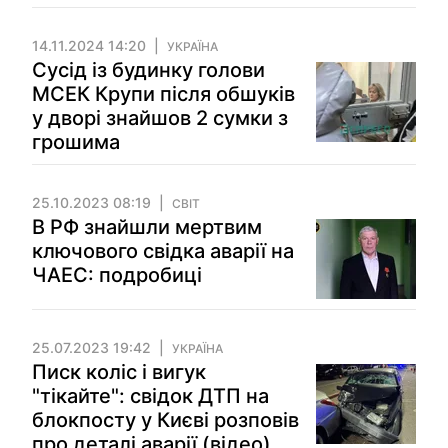
14.11.2024 14:20
УКРАЇНА
Сусід із будинку голови
МСЕК Крупи після обшуків
у дворі знайшов 2 сумки з
грошима
25.10.2023 08:19
СВІТ
В РФ знайшли мертвим
ключового свідка аварії на
ЧАЕС: подробиці
25.07.2023 19:42
УКРАЇНА
Писк коліс і вигук
"тікайте": свідок ДТП на
блокпосту у Києві розповів
про деталі аварії (відео)