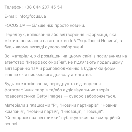
Телефон: +38 044 207 45 54
E-mail: info@focus.ua
FOCUS.UA — більше ніж просто новини.
Передрук, копіювання або відтворення інформації, яка
містить посилання на агентство ІнА "Українські Новини", в
будь-якому вигляді суворо заборонені.
Всі матеріали, які розміщені на цьому сайті з посиланням на
агентство "Інтерфакс-Україна", не підлягають подальшому
відтворенню та/чи розповсюдженню в будь-якій формі,
інакше як з письмового дозволу агентства.
Будь-яке копіювання, передрук та відтворення
фотографічних творів та/або аудіовізуальних творів
правовласника Getty Images — суворо забороняється.
Матеріали з плашками "Р", "Новини партнерів", "Новини
компаній", "Новини партій", "Інновації", "Позиція",
"Спецпроект за підтримки" публікуються на комерційній
основі.