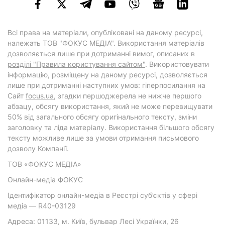
Всі права на матеріали, опубліковані на даному ресурсі,
належать ТОВ "ФОКУС МЕДІА". Використання матеріалів
дозволяється лише при дотриманні вимог, описаних в
розділі "Правила користування сайтом"
. Використовувати
інформацію, розміщену на даному ресурсі, дозволяється
лише при дотриманні наступних умов: гіперпосилання на
Cайт
focus.ua
, згадки першоджерела не нижче першого
абзацу, обсягу використання, який не може перевищувати
50% від загального обсягу оригінального тексту, зміни
заголовку та ліда матеріалу. Використання більшого обсягу
тексту можливе лише за умови отримання письмового
дозволу Компанії.
ТОВ «ФОКУС МЕДІА»
Онлайн-медіа ФОКУС
Ідентифікатор онлайн-медіа в Реєстрі суб’єктів у сфері
медіа — R40-03129
Адреса: 01133, м. Київ, бульвар Лесі Українки, 26