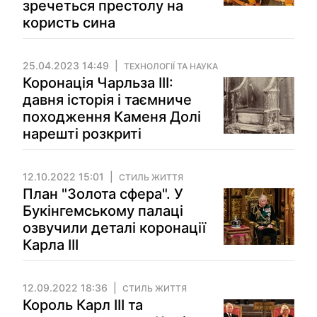
зречеться престолу на
користь сина
25.04.2023 14:49
ТЕХНОЛОГІЇ ТА НАУКА
Коронація Чарльза ІІІ:
давня історія і таємниче
походження Каменя Долі
нарешті розкриті
12.10.2022 15:01
СТИЛЬ ЖИТТЯ
План "Золота сфера". У
Букінгемському палаці
озвучили деталі коронації
Карла ІІІ
12.09.2022 18:36
СТИЛЬ ЖИТТЯ
Король Карл III та