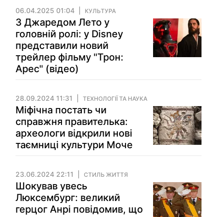
06.04.2025 01:04
КУЛЬТУРА
З Джаредом Лето у
головній ролі: у Disney
представили новий
трейлер фільму "Трон:
Арес" (відео)
28.09.2024 11:31
ТЕХНОЛОГІЇ ТА НАУКА
Міфічна постать чи
справжня правителька:
археологи відкрили нові
таємниці культури Моче
23.06.2024 22:11
СТИЛЬ ЖИТТЯ
Шокував увесь
Люксембург: великий
герцог Анрі повідомив, що