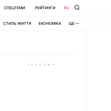
СПЕЦТЕМИ
РЕЙТИНГИ
RU
СТИЛЬ ЖИТТЯ
ЕКОНОМІКА
ЩЕ
ЛЬТУРА
ВІДЕОІГРИ
СПОРТ