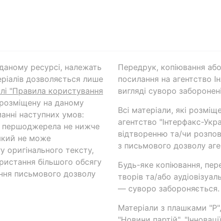
а даному ресурсі, належать
Передрук, копіювання або
ріалів дозволяється лише
посилання на агентство Ін
ілі "Правила користування
вигляді суворо заборонені
 розміщену на даному
Всі матеріали, які розміщ
анні наступних умов:
агентство "Інтерфакс-Укр
и першоджерела не нижче
відтворенню та/чи розпов
який не може
з письмового дозволу аге
у оригінального тексту,
ористання більшого обсягу
Будь-яке копіювання, пер
ння письмового дозволу
творів та/або аудіовізуал
— суворо забороняється.
Матеріали з плашками "Р",
"Новини партій", "Інноваці