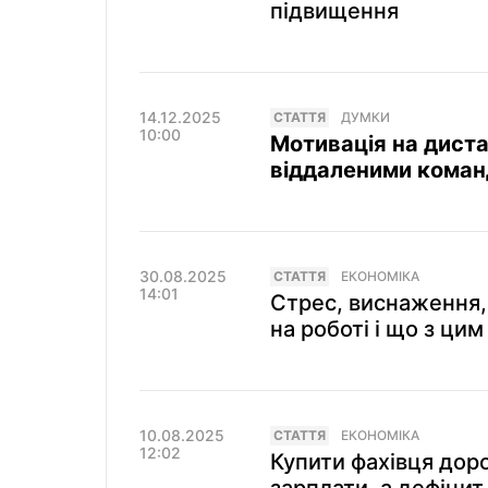
підвищення
14.12.2025
СТАТТЯ
ДУМКИ
10:00
Мотивація на диста
віддаленими кома
30.08.2025
СТАТТЯ
ЕКОНОМІКА
14:01
Стрес, виснаження,
на роботі і що з ци
10.08.2025
СТАТТЯ
ЕКОНОМІКА
12:02
Купити фахівця доро