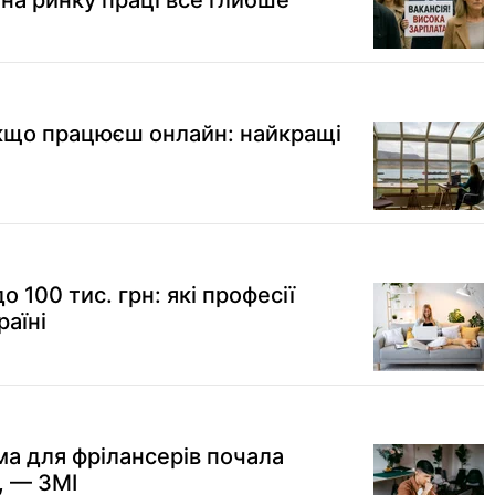
 на ринку праці все глибше
якщо працюєш онлайн: найкращі
 100 тис. грн: які професії
раїні
а для фрілансерів почала
, — ЗМІ