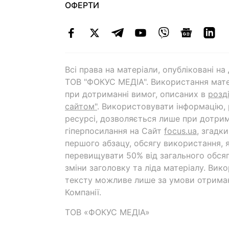
ОФЕРТИ
Всі права на матеріали, опубліковані н
ТОВ "ФОКУС МЕДІА". Використання мате
при дотриманні вимог, описаних в
розд
сайтом"
. Використовувати інформацію,
ресурсі, дозволяється лише при дотрим
гіперпосилання на Cайт
focus.ua
, згадк
першого абзацу, обсягу використання, 
перевищувати 50% від загального обсяг
зміни заголовку та ліда матеріалу. Вик
тексту можливе лише за умови отрима
Компанії.
ТОВ «ФОКУС МЕДІА»