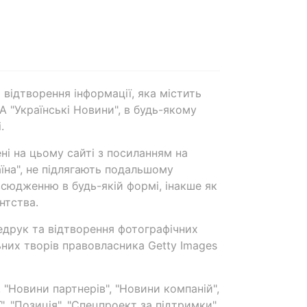
 відтворення інформації, яка містить
А "Українські Новини", в будь-якому
.
ені на цьому сайті з посиланням на
аїна", не підлягають подальшому
сюдженню в будь-якій формі, інакше як
нтства.
едрук та відтворення фотографічних
ьних творів правовласника Getty Images
 "Новини партнерів", "Новини компаній",
ї", "Позиція", "Спецпроект за підтримки"