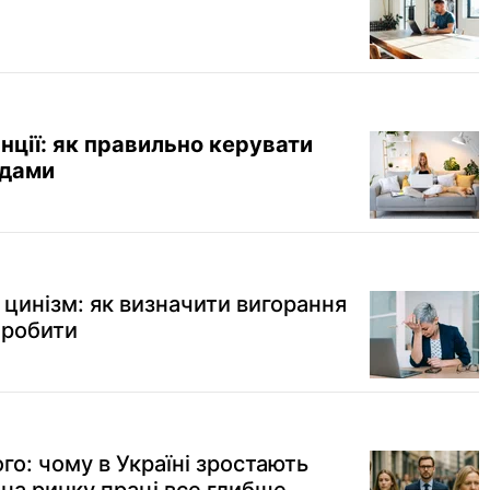
нції: як правильно керувати
ндами
 цинізм: як визначити вигорання
м робити
го: чому в Україні зростають