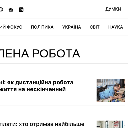
ДУМКИ
ИЙ ФОКУС
ПОЛІТИКА
УКРАЇНА
СВІТ
НАУКА
ДІДЖИТАЛ
АВТО
СВІТФАН
КУ
ЛЕНА РОБОТА
чі: як дистанційна робота
життя на нескінченний
рплати: хто отримав найбільше