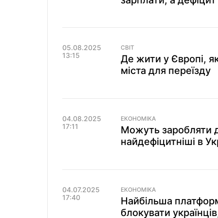
зарплати, а дефіцит
05.08.2025
СВІТ
13:15
Де жити у Європі, 
міста для переїзду
04.08.2025
ЕКОНОМІКА
17:11
Можуть заробляти до
найдефіцитніші в Ук
04.07.2025
ЕКОНОМІКА
17:40
Найбільша платформ
блокувати українців