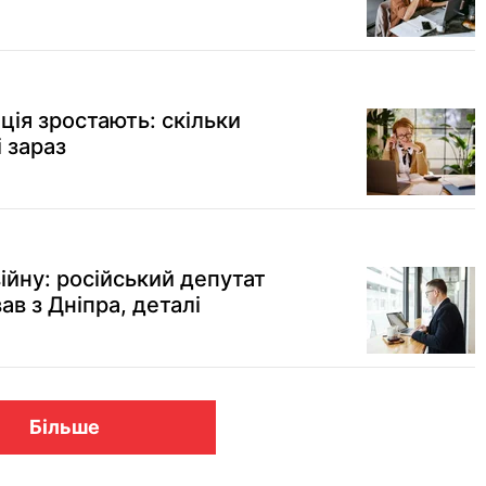
ція зростають: скільки
 зараз
війну: російський депутат
в з Дніпра, деталі
Більше