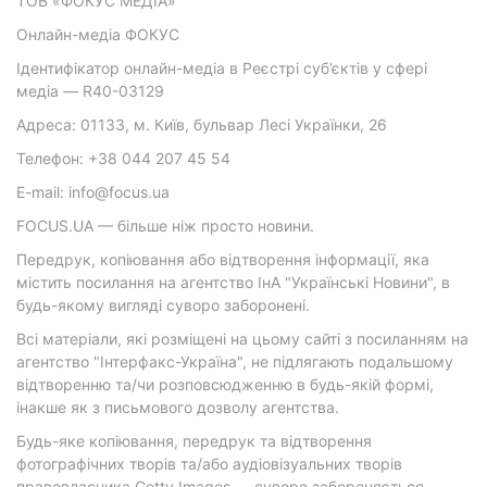
ТОВ «ФОКУС МЕДІА»
Онлайн-медіа ФОКУС
Ідентифікатор онлайн-медіа в Реєстрі суб’єктів у сфері
медіа — R40-03129
Адреса: 01133, м. Київ, бульвар Лесі Українки, 26
Телефон: +38 044 207 45 54
E-mail: info@focus.ua
FOCUS.UA — більше ніж просто новини.
Передрук, копіювання або відтворення інформації, яка
містить посилання на агентство ІнА "Українські Новини", в
будь-якому вигляді суворо заборонені.
Всі матеріали, які розміщені на цьому сайті з посиланням на
агентство "Інтерфакс-Україна", не підлягають подальшому
відтворенню та/чи розповсюдженню в будь-якій формі,
інакше як з письмового дозволу агентства.
Будь-яке копіювання, передрук та відтворення
фотографічних творів та/або аудіовізуальних творів
правовласника Getty Images — суворо забороняється.