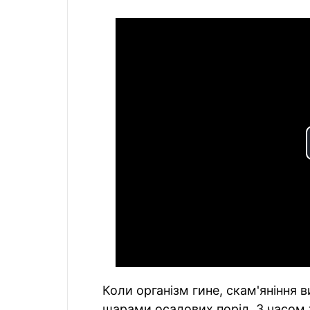
Коли організм гине, скам'яніння 
шарами осадових порід. З часом 