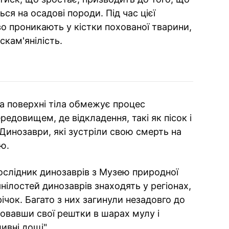
ся на осадові породи. Під час цієї
о проникають у кістки похованої тварини,
скам'янілість.
а поверхні тіла обмежує процес
едовищем, де відкладення, такі як пісок і
Динозаври, які зустріли свою смерть на
ю.
ослідник динозаврів з Музею природної
'янілостей динозаврів знаходять у регіонах,
чок. Багато з них загинули незадовго до
оховавши свої рештки в шарах мулу і
ивні дощі".