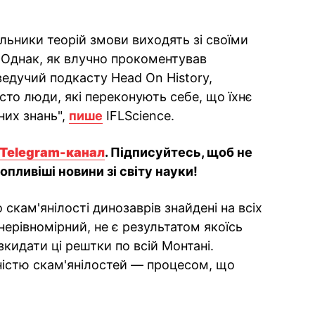
льники теорій змови виходять зі своїми
. Однак, як влучно прокоментував
 ведучий подкасту Head On History,
сто люди, які переконують себе, що їхнє
них знань",
пише
IFLScience.
Telegram-канал
. Підписуйтесь, щоб не
пливіші новини зі світу науки!
кам'янілості динозаврів знайдені на всіх
і нерівномірний, не є результатом якоїсь
кидати ці рештки по всій Монтані.
сністю скам'янілостей — процесом, що