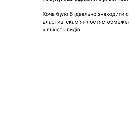
Хоча було б ідеально знаходити с
властиві скам'янілостям обмежен
кількість видів.