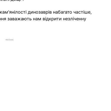
кам'янілості динозаврів набагато частіше,
ня заважають нам відкрити незліченну
РЕКЛАМА