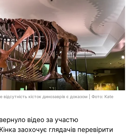
е відсутність кісток динозаврів є доказом | Фото: Kate
вернуло відео за участю
Жінка заохочує глядачів перевірити