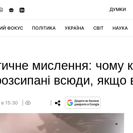
ДУМКИ
ИЙ ФОКУС
ПОЛІТИКА
УКРАЇНА
СВІТ
НАУКА
ДІДЖИТАЛ
АВТО
СВІТФАН
КУ
тичне мислення: чому к
розсипані всюди, якщо 
 в 15:30
0