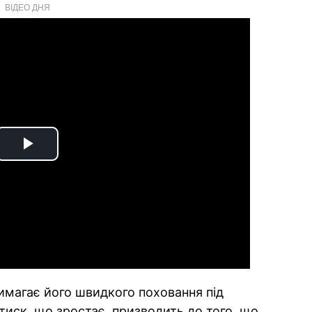
ВІДЕО ДНЯ
Play
Video
вимагає його швидкого поховання під
тиск, що зростає, призводить до того, що