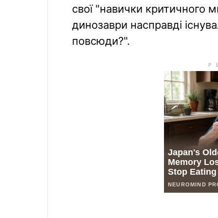
свої "навички критичного м
динозаври насправді існували
повсюди?".