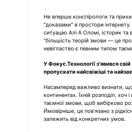
Не вперше конспірологи та прихи
"доказами" в простори інтернету
ситуацію Алі А Оломі, історик та
"більшість теорій змови — це про
невігластво є певним типом таєм
У Фокус.Технології з'явився свій
пропускати найсвіжіші та найзахо
Насамперед важливо визнати, що с
континентах. Їхній розподіл, хоч 
таємної змови, щоб вибірково роз
Ймовірніше, це пов'язано з рідкі
залежить від конкретних умов.