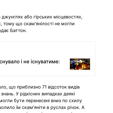
в джунглях або гірських місцевостях,
 тому що скам'янілості не могли
одає Баттон.
снувало і не існуватиме:
ло, що приблизно 71 відсоток видів
знань. У рідкісних випадках деякі
могли бути перенесені вниз по схилу
лило їм скам'яніти в руслах річок. А