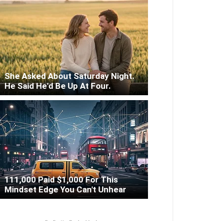
She Asked About Saturday Night.
He Said He'd Be Up At Four.
111,000 Paid $1,000 For This
Mindset Edge You Can't Unhear