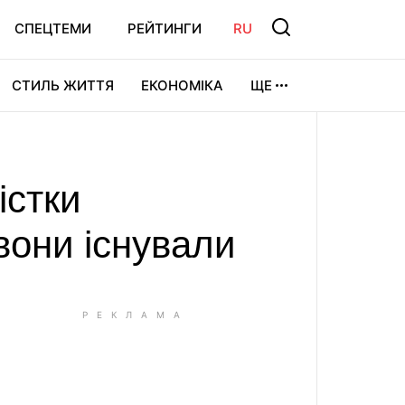
СПЕЦТЕМИ
РЕЙТИНГИ
RU
СТИЛЬ ЖИТТЯ
ЕКОНОМІКА
ЩЕ
ЛЬТУРА
ВІДЕОІГРИ
СПОРТ
істки
вони існували