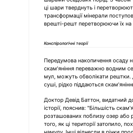
ці шари тверднуть і перетворюють
трансформації мінерали поступов
врешті-решт перетворюючи їх на 
Конспірологічні теорії
Передумова накопичення осаду н
скам'яніння переважно водним сер
мул, можуть обволікати рештки. 
суші, рідко піддаються скам'янінн
Доктор Девід Баттон, видатний д
історії, пояснив: "Більшість скам
розташованих поблизу озер або рі
того, як ці території затопило, п
намулу. Інші віднесли в річки прол