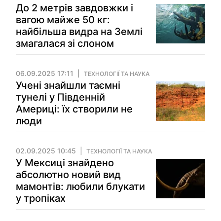
До 2 метрів завдовжки і
вагою майже 50 кг:
найбільша видра на Землі
змагалася зі слоном
06.09.2025 17:11
ТЕХНОЛОГІЇ ТА НАУКА
Учені знайшли таємні
тунелі у Південній
Америці: їх створили не
люди
02.09.2025 10:45
ТЕХНОЛОГІЇ ТА НАУКА
У Мексиці знайдено
абсолютно новий вид
мамонтів: любили блукати
у тропіках