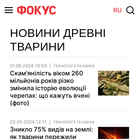
RU
НОВИНИ ДРЕВНІ
ТВАРИНИ
01.06.2026 16:50
ТЕХНОЛОГІЇ ТА НАУКА
Скам'янілість віком 260
мільйонів років різко
змінила історію еволюції
черепах: що кажуть вчені
(фото)
25.05.2026 12:11
ТЕХНОЛОГІЇ ТА НАУКА
Зникло 75% видів на землі:
як тварини пережили