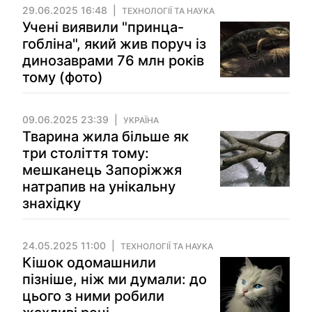
29.06.2025 16:48
ТЕХНОЛОГІЇ ТА НАУКА
Учені виявили "принца-
гобліна", який жив поруч із
динозаврами 76 млн років
тому (фото)
09.06.2025 23:39
УКРАЇНА
Тварина жила більше як
три століття тому:
мешканець Запоріжжя
натрапив на унікальну
знахідку
24.05.2025 11:00
ТЕХНОЛОГІЇ ТА НАУКА
Кішок одомашнили
пізніше, ніж ми думали: до
цього з ними робили