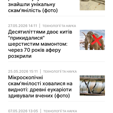
знайшли унікальну
скам'янілість (фото)
27.05.2026 14:11
ТЕХНОЛОГІЇ ТА НАУКА
Десятиліттями двоє китів
"прикидалися"
шерстистим мамонтом:
через 70 років аферу
розкрили
25.05.2026 15:11
ТЕХНОЛОГІЇ ТА НАУКА
Мікроскопічні
скам'янілості ховалися на
видноті: древні еукаріоти
здивували вчених (фото)
07.05.2026 13:05
ТЕХНОЛОГІЇ ТА НАУКА