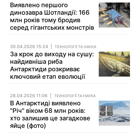
Виявлено першого
динозавра Шотландії: 166
млн років тому бродив
серед гігантських монстрів
30.04.2026 15:24
ТЕХНОЛОГІЇ ТА НАУКА
За крок до виходу на сушу:
найдивніша риба
Антарктиди розкриває
ключовий етап еволюції
28.04.2026 11:06
ТЕХНОЛОГІЇ ТА НАУКА
В Антарктиді виявлено
"Річ" віком 68 млн років:
хто залишив це загадкове
яйце (фото)