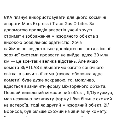
ЄКА планує використовувати для цього космічні
апарати Mars Express і Trace Gas Orbiter. За
допомогою приладів апаратів учені хочуть
отримати зображення міжзоряного об'єкта з
високою роздільною здатністю. Хоча
найімовірніше, детальне дослідження гостя з іншої
зоряної системи провести не вийде, адже 30 млн
км — це все-таки велика відстань. Але якщо
комета 3I/ATLAS відбиватиме багато сонячного
світла, а значить її кома (газова оболонка ядра
комети) буде дуже яскравою, то, можливо,
вдасться визначити форму міжзоряного об'єкта.
Перший виявлений міжзоряний об'єкт, 1I/Оумуамуа,
мав незвично витягнуту форму і був більше схожий
на астероїд, тоді як другий міжзоряний об'єкт, 2I/
Борисов, був більше схожий на звичайну комету.