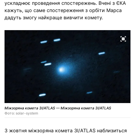
ускладнює проведення спостережень. Вчені з ЄКА
кажуть, що саме спостереження з орбіти Марса
дадуть змогу найкраще вивчити комету.
Міжзоряна комета 3I/ATLAS — Міжзоряна комета 3I/ATLAS
Фото: solar-system
3 жовтня міжзоряна комета 3I/ATLAS наблизиться