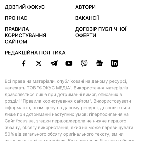
ДОВГИЙ ФОКУС
АВТОРИ
ПРО НАС
ВАКАНСІЇ
ПРАВИЛА
ДОГОВІР ПУБЛІЧНОЇ
КОРИСТУВАННЯ
ОФЕРТИ
САЙТОМ
РЕДАКЦІЙНА ПОЛІТИКА
Всі права на матеріали, опубліковані на даному ресурсі,
належать ТОВ "ФОКУС МЕДІА". Використання матеріалів
дозволяється лише при дотриманні вимог, описаних в
розділі "Правила користування сайтом"
. Використовувати
інформацію, розміщену на даному ресурсі, дозволяється
лише при дотриманні наступних умов: гіперпосилання на
Cайт
focus.ua
, згадки першоджерела не нижче першого
абзацу, обсягу використання, який не може перевищувати
50% від загального обсягу оригінального тексту, зміни
заголовку та ліда матеріалу. Використання більшого обсягу