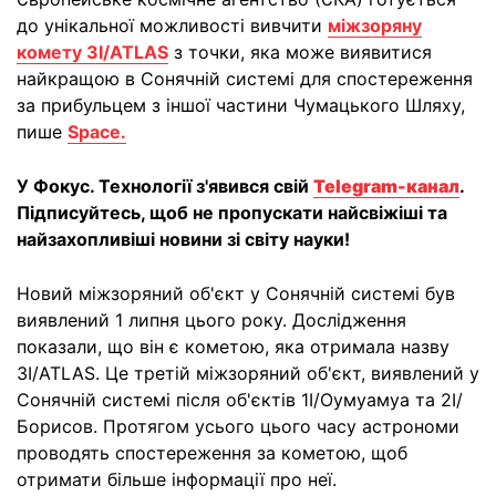
до унікальної можливості вивчити
міжзоряну
комету 3I/ATLAS
з точки, яка може виявитися
найкращою в Сонячній системі для спостереження
за прибульцем з іншої частини Чумацького Шляху,
пише
Space.
У Фокус. Технології з'явився свій
Telegram-канал
.
Підписуйтесь, щоб не пропускати найсвіжіші та
найзахопливіші новини зі світу науки!
Новий міжзоряний об'єкт у Сонячній системі був
виявлений 1 липня цього року. Дослідження
показали, що він є кометою, яка отримала назву
3I/ATLAS. Це третій міжзоряний об'єкт, виявлений у
Сонячній системі після об'єктів 1I/Оумуамуа та 2I/
Борисов. Протягом усього цього часу астрономи
проводять спостереження за кометою, щоб
отримати більше інформації про неї.