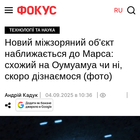
RU
ТЕХНОЛОГІЇ ТА НАУКА
Новий міжзоряний об'єкт
наближається до Марса:
схожий на Оумуамуа чи ні,
скоро дізнаємося (фото)
Андрій Кадук
04.09.2025 в 10:36
0