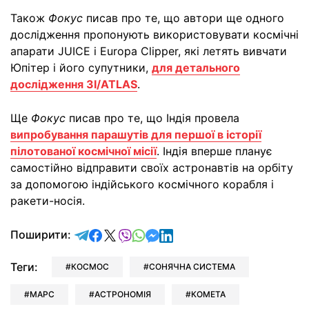
Також
Фокус
писав про те, що автори ще одного
дослідження пропонують використовувати космічні
апарати JUICE і Europa Clipper, які летять вивчати
Юпітер і його супутники,
для детального
дослідження 3I/ATLAS
.
Ще
Фокус
писав про те, що Індія провела
випробування парашутів для першої в історії
пілотованої космічної місії
. Індія вперше планує
самостійно відправити своїх астронавтів на орбіту
за допомогою індійського космічного корабля і
ракети-носія.
відправити у Telegram
поділитись у Facebook
поділитись у X
відправити у Viber
відправити у Whatsapp
відправити у Messenger
відправити у LinkedIn
Поширити:
Теги:
КОСМОС
СОНЯЧНА СИСТЕМА
МАРС
АСТРОНОМІЯ
КОМЕТА