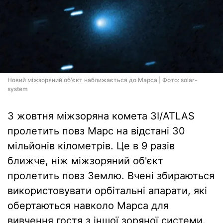
Новий міжзоряний об'єкт наближається до Марса | Фото: solar-
system
3 жовтня міжзоряна комета 3I/ATLAS
пролетить повз Марс на відстані 30
мільйонів кілометрів. Це в 9 разів
ближче, ніж міжзоряний об'єкт
пролетить повз Землю. Вчені збираються
використовувати орбітальні апарати, які
обертаються навколо Марса для
вивчення гостя з іншої зоряної системи.