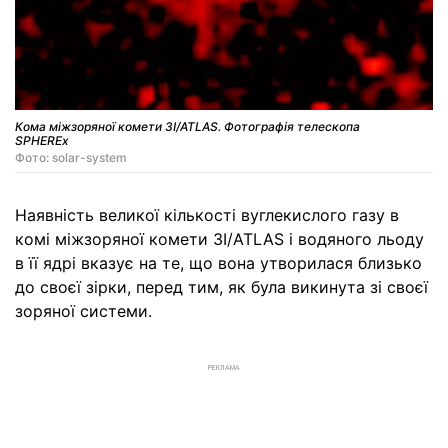
Кома міжзоряної комети 3I/ATLAS. Фотографія телескопа
SPHEREx
Фото: solar-system
Наявність великої кількості вуглекислого газу в
комі міжзоряної комети 3I/ATLAS і водяного льоду
в її ядрі вказує на те, що вона утворилася близько
до своєї зірки, перед тим, як була викинута зі своєї
зоряної системи.
РЕКЛАМА