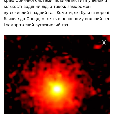
краю Сонячної системи, повинні містити у великій
кількості водяний лід, а також заморожені
вуглекислий і чадний газ. Комети, які були створені
ближче до Сонця, містять в основному водяний лід
і заморожений вуглекислий газ.