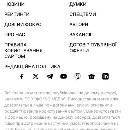
НОВИНИ
ДУМКИ
РЕЙТИНГИ
СПЕЦТЕМИ
ДОВГИЙ ФОКУС
АВТОРИ
ПРО НАС
ВАКАНСІЇ
ПРАВИЛА
ДОГОВІР ПУБЛІЧНОЇ
КОРИСТУВАННЯ
ОФЕРТИ
САЙТОМ
РЕДАКЦІЙНА ПОЛІТИКА
Всі права на матеріали, опубліковані на даному ресурсі,
належать ТОВ "ФОКУС МЕДІА". Використання матеріалів
дозволяється лише при дотриманні вимог, описаних в
розділі "Правила користування сайтом"
. Використовувати
інформацію, розміщену на даному ресурсі, дозволяється
лише при дотриманні наступних умов: гіперпосилання на
Cайт
focus.ua
, згадки першоджерела не нижче першого