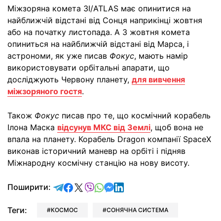
Міжзоряна комета 3I/ATLAS має опинитися на
найближчій відстані від Сонця наприкінці жовтня
або на початку листопада. А 3 жовтня комета
опиниться на найближчій відстані від Марса, і
астрономи, як уже писав
Фокус
, мають намір
використовувати орбітальні апарати, що
досліджують Червону планету,
для вивчення
міжзоряного гостя
.
Також
Фокус
писав про те, що космічний корабель
Ілона Маска
відсунув МКС від Землі
, щоб вона не
впала на планету. Корабель Dragon компанії SpaceX
виконав історичний маневр на орбіті і підняв
Міжнародну космічну станцію на нову висоту.
відправити у Telegram
поділитись у Facebook
поділитись у X
відправити у Viber
відправити у Whatsapp
відправити у Messenger
відправити у LinkedIn
Поширити:
Теги:
КОСМОС
СОНЯЧНА СИСТЕМА