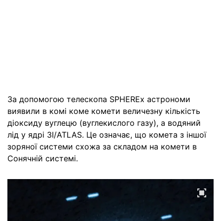
За допомогою телескопа SPHEREx астрономи
виявили в комі коме комети величезну кількість
діоксиду вуглецю (вуглекислого газу), а водяний
лід у ядрі 3I/ATLAS. Це означає, що комета з іншої
зоряної системи схожа за складом на комети в
Сонячній системі.