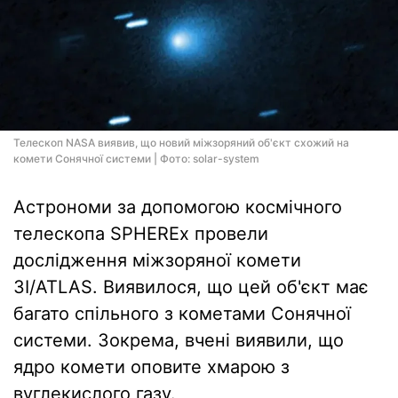
Телескоп NASA виявив, що новий міжзоряний об'єкт схожий на
комети Сонячної системи | Фото: solar-system
Астрономи за допомогою космічного
телескопа SPHEREx провели
дослідження міжзоряної комети
3I/ATLAS. Виявилося, що цей об'єкт має
багато спільного з кометами Сонячної
системи. Зокрема, вчені виявили, що
ядро комети оповите хмарою з
вуглекислого газу.