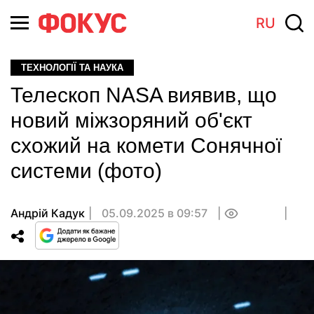
RU
ТЕХНОЛОГІЇ ТА НАУКА
Телескоп NASA виявив, що
новий міжзоряний об'єкт
схожий на комети Сонячної
системи (фото)
Андрій Кадук
05.09.2025 в 09:57
0