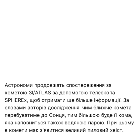
Астрономи продовжать спостереження за
кометою 3I/ATLAS за допомогою телескопа
SPHEREx, щоб отримати ще більше інформації. За
словами авторів дослідження, чим ближче комета
перебуватиме до Сонця, тим більшою буде її кома,
яка наповниться також водяною парою. При цьому
в комети має з'явитися великий пиловий хвіст.