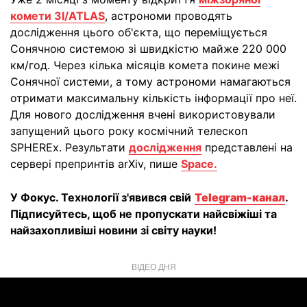
комети 3I/ATLAS
, астрономи проводять
дослідження цього об'єкта, що переміщується
Сонячною системою зі швидкістю майже 220 000
км/год. Через кілька місяців комета покине межі
Сонячної системи, а тому астрономи намагаються
отримати максимальну кількість інформації про неї.
Для нового дослідження вчені використовували
запущений цього року космічний телескоп
SPHEREx. Результати
дослідження
представлені на
сервері препринтів arXiv, пише
Space.
У Фокус. Технології з'явився свій
Telegram-канал
.
Підписуйтесь, щоб не пропускати найсвіжіші та
найзахопливіші новини зі світу науки!
ВІДЕО ДНЯ