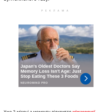
Уже 2 місяці з моменту відкриття
міжзоряної