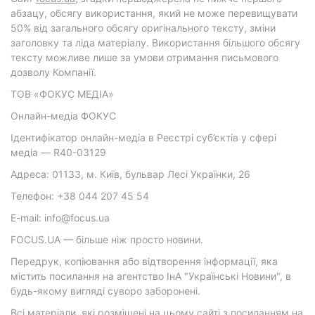
абзацу, обсягу використання, який не може перевищувати
50% від загального обсягу оригінального тексту, зміни
заголовку та ліда матеріалу. Використання більшого обсягу
тексту можливе лише за умови отримання письмового
дозволу Компанії.
ТОВ «ФОКУС МЕДІА»
Онлайн-медіа ФОКУС
Ідентифікатор онлайн-медіа в Реєстрі суб’єктів у сфері
медіа — R40-03129
Адреса: 01133, м. Київ, бульвар Лесі Українки, 26
Телефон: +38 044 207 45 54
E-mail: info@focus.ua
FOCUS.UA — більше ніж просто новини.
Передрук, копіювання або відтворення інформації, яка
містить посилання на агентство ІнА "Українські Новини", в
будь-якому вигляді суворо заборонені.
Всі матеріали, які розміщені на цьому сайті з посиланням на