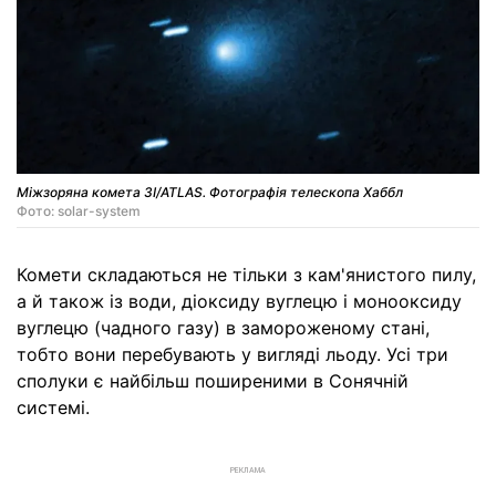
Міжзоряна комета 3I/ATLAS. Фотографія телескопа Хаббл
Фото: solar-system
Комети складаються не тільки з кам'янистого пилу,
а й також із води, діоксиду вуглецю і монооксиду
вуглецю (чадного газу) в замороженому стані,
тобто вони перебувають у вигляді льоду. Усі три
сполуки є найбільш поширеними в Сонячній
системі.
РЕКЛАМА