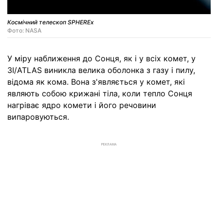
Космічний телескоп SPHEREx
Фото: NASA
У міру наближення до Сонця, як і у всіх комет, у
3I/ATLAS виникла велика оболонка з газу і пилу,
відома як кома. Вона з'являється у комет, які
являють собою крижані тіла, коли тепло Сонця
нагріває ядро комети і його речовини
випаровуються.
РЕКЛАМА