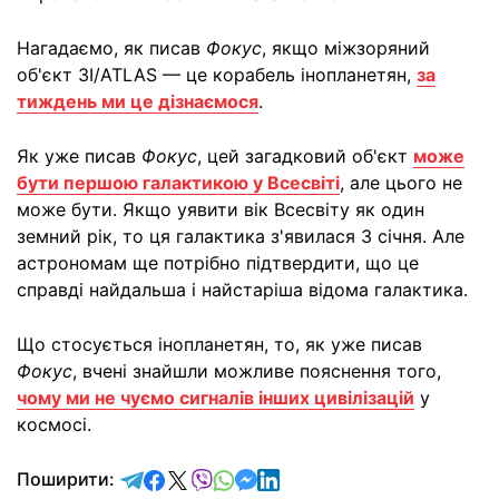
Нагадаємо, як писав
Фокус
, якщо міжзоряний
об'єкт 3I/ATLAS — це корабель інопланетян,
за
тиждень ми це дізнаємося
.
Як уже писав
Фокус
, цей загадковий об'єкт
може
бути першою галактикою у Всесвіті
, але цього не
може бути. Якщо уявити вік Всесвіту як один
земний рік, то ця галактика з'явилася 3 січня. Але
астрономам ще потрібно підтвердити, що це
справді найдальша і найстаріша відома галактика.
Що стосується інопланетян, то, як уже писав
Фокус
, вчені знайшли можливе пояснення того,
чому ми не чуємо сигналів інших цивілізацій
у
космосі.
відправити у Telegram
поділитись у Facebook
поділитись у X
відправити у Viber
відправити у Whatsapp
відправити у Messenger
відправити у LinkedIn
Поширити: