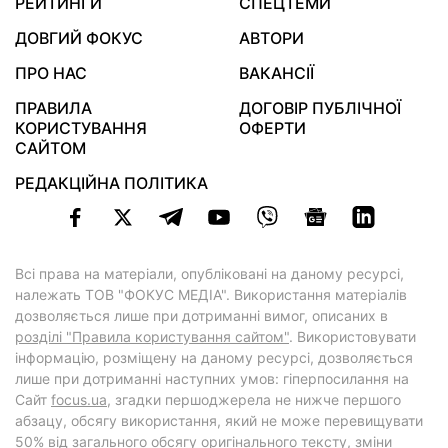
РЕЙТИНГИ
СПЕЦТЕМИ
ДОВГИЙ ФОКУС
АВТОРИ
ПРО НАС
ВАКАНСІЇ
ПРАВИЛА
ДОГОВІР ПУБЛІЧНОЇ
КОРИСТУВАННЯ
ОФЕРТИ
САЙТОМ
РЕДАКЦІЙНА ПОЛІТИКА
Всі права на матеріали, опубліковані на даному ресурсі,
належать ТОВ "ФОКУС МЕДІА". Використання матеріалів
дозволяється лише при дотриманні вимог, описаних в
розділі "Правила користування сайтом"
. Використовувати
інформацію, розміщену на даному ресурсі, дозволяється
лише при дотриманні наступних умов: гіперпосилання на
Cайт
focus.ua
, згадки першоджерела не нижче першого
абзацу, обсягу використання, який не може перевищувати
50% від загального обсягу оригінального тексту, зміни