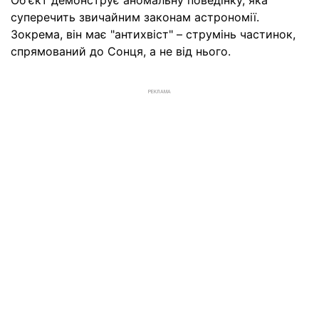
Об'єкт демонструє аномальну поведінку, яка
суперечить звичайним законам астрономії.
Зокрема, він має "антихвіст" – струмінь частинок,
спрямований до Сонця, а не від нього.
РЕКЛАМА