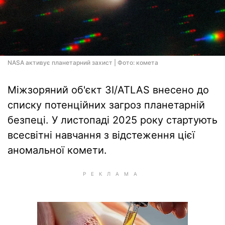
NASA активує планетарний захист | Фото: комета
Міжзоряний об'єкт 3I/ATLAS внесено до
списку потенційних загроз планетарній
безпеці. У листопаді 2025 року стартують
всесвітні навчання з відстеження цієї
аномальної комети.