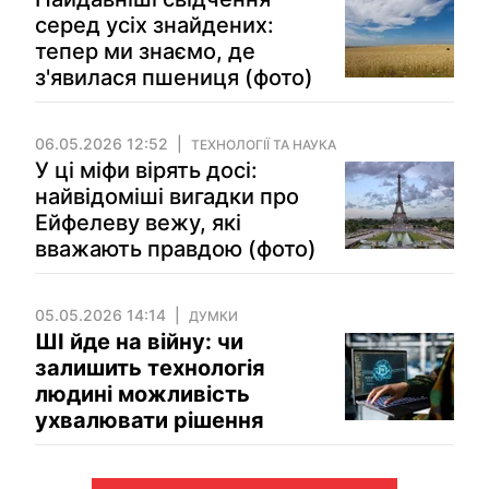
серед усіх знайдених:
тепер ми знаємо, де
з'явилася пшениця (фото)
06.05.2026 12:52
ТЕХНОЛОГІЇ ТА НАУКА
У ці міфи вірять досі:
найвідоміші вигадки про
Ейфелеву вежу, які
вважають правдою (фото)
05.05.2026 14:14
ДУМКИ
ШІ йде на війну: чи
залишить технологія
людині можливість
ухвалювати рішення