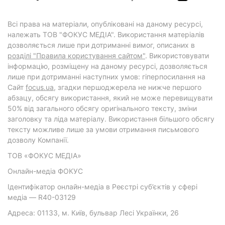
Всі права на матеріали, опубліковані на даному ресурсі,
належать ТОВ "ФОКУС МЕДІА". Використання матеріалів
дозволяється лише при дотриманні вимог, описаних в
розділі "Правила користування сайтом"
. Використовувати
інформацію, розміщену на даному ресурсі, дозволяється
лише при дотриманні наступних умов: гіперпосилання на
Cайт
focus.ua
, згадки першоджерела не нижче першого
абзацу, обсягу використання, який не може перевищувати
50% від загального обсягу оригінального тексту, зміни
заголовку та ліда матеріалу. Використання більшого обсягу
тексту можливе лише за умови отримання письмового
дозволу Компанії.
ТОВ «ФОКУС МЕДІА»
Онлайн-медіа ФОКУС
Ідентифікатор онлайн-медіа в Реєстрі суб’єктів у сфері
медіа — R40-03129
Адреса: 01133, м. Київ, бульвар Лесі Українки, 26