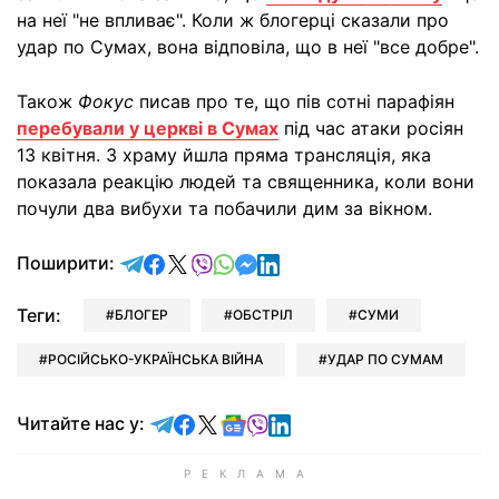
на неї "не впливає". Коли ж блогерці сказали про
удар по Сумах, вона відповіла, що в неї "все добре".
Також
Фокус
писав про те, що пів сотні парафіян
перебували у церкві в Сумах
під час атаки росіян
13 квітня. З храму йшла пряма трансляція, яка
показала реакцію людей та священника, коли вони
почули два вибухи та побачили дим за вікном.
відправити у Telegram
поділитись у Facebook
поділитись у X
відправити у Viber
відправити у Whatsapp
відправити у Messenger
відправити у LinkedIn
Поширити:
Теги:
БЛОГЕР
ОБСТРІЛ
СУМИ
РОСІЙСЬКО-УКРАЇНСЬКА ВІЙНА
УДАР ПО СУМАМ
Читайте у Telegram
Читайте у Facebook
Читайте у X
Читайте у Google news
Читайте у Viber
Читайте у LinkedIn
Читайте нас у: