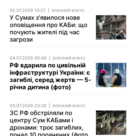
05.07.2026 10:27
ВОЄННИЙ ФОКУС
У Сумах з'явилося нове
оповіщення про КАБи: що
почують жителі під час
загрози
04.07.2026 09:49
ВОЄННИЙ ФОКУС
РФ вдарила по цивільній
інфраструктурі України: є
загиблі, серед жертв — 5-
річна дитина (фото)
03.07.2026 23:28
ВОЄННИЙ ФОКУС
ЗС РФ обстріляли по
центру Сум КАБами і
дронами: троє загиблих,
понад 10 поранених (фото,