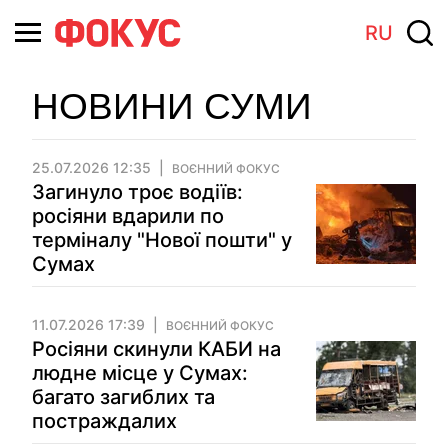
RU
НОВИНИ СУМИ
25.07.2026 12:35
ВОЄННИЙ ФОКУС
Загинуло троє водіїв:
росіяни вдарили по
терміналу "Нової пошти" у
Сумах
11.07.2026 17:39
ВОЄННИЙ ФОКУС
Росіяни скинули КАБИ на
людне місце у Сумах:
багато загиблих та
постраждалих