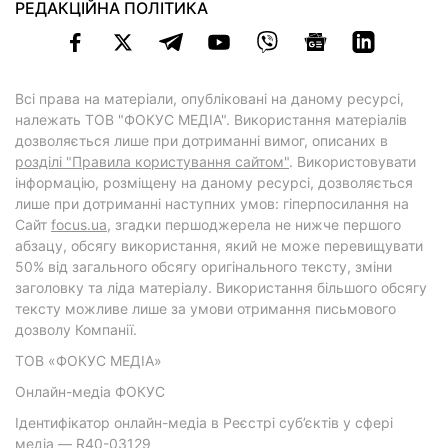
РЕДАКЦІЙНА ПОЛІТИКА
Всі права на матеріали, опубліковані на даному ресурсі,
належать ТОВ "ФОКУС МЕДІА". Використання матеріалів
дозволяється лише при дотриманні вимог, описаних в
розділі "Правила користування сайтом"
. Використовувати
інформацію, розміщену на даному ресурсі, дозволяється
лише при дотриманні наступних умов: гіперпосилання на
Cайт
focus.ua
, згадки першоджерела не нижче першого
абзацу, обсягу використання, який не може перевищувати
50% від загального обсягу оригінального тексту, зміни
заголовку та ліда матеріалу. Використання більшого обсягу
тексту можливе лише за умови отримання письмового
дозволу Компанії.
ТОВ «ФОКУС МЕДІА»
Онлайн-медіа ФОКУС
Ідентифікатор онлайн-медіа в Реєстрі суб’єктів у сфері
медіа — R40-03129