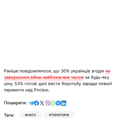
Раніше повідомлялося, що 30% українців згодні
на
завершення війни найближчим часом
за будь-яку
ціну, 53% готові далі вести боротьбу заради повної
перемоги над Росією.
відправити у Telegram
поділитись у Facebook
поділитись у X
відправити у Viber
відправити у Whatsapp
відправити у Messenger
відправити у LinkedIn
Поширити:
Теги:
НАТО
ТЕРИТОРІЯ