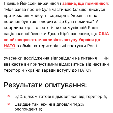
Пізніше Йенссен вибачився і
заявив, що помилився
:
"Моя заява про це була частиною більшої дискусії
про можливі майбутні сценарії в Україні, і я не
повинен був так говорити. Це була помилка". А
координатор зі стратегічних комунікацій Ради
національної безпеки Джон Кірбі запевнив, що
США
не обговорюють можливість вступу України до
НАТО
в обмін на територіальні поступки Росії.
Учасники дослідження відповідали на питання — Чи
вважаєте ви припустимим відмовитись від частини
територій України заради вступу до НАТО?
Результати опитування:
5,1% цілком готові відмовитися від територій;
швидше так, ніж ні відповіли 14,2%
респондентів;