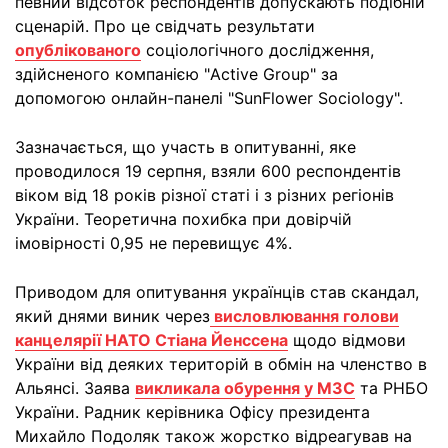
певний відсоток респондентів допускають подібній
сценарій. Про це свідчать результати
опублікованого
соціологічного дослідження,
здійсненого компанією "Active Group" за
допомогою онлайн-панелі "SunFlower Sociology".
Зазначається, що участь в опитуванні, яке
проводилося 19 серпня, взяли 600 респондентів
віком від 18 років різної статі і з різних регіонів
України. Теоретична похибка при довірчій
імовірності 0,95 не перевищує 4%.
Приводом для опитування українців став скандал,
який днями виник через
висловлювання голови
канцелярії НАТО Стіана Йенссена
щодо відмови
України від деяких територій в обмін на членство в
Альянсі. Заява
викликала обурення у МЗС
та РНБО
України. Радник керівника Офісу президента
Михайло Подоляк також жорстко відреагував на