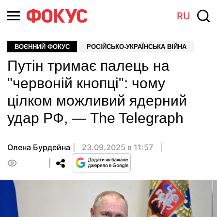
RU
ВОЄННИЙ ФОКУС
РОСІЙСЬКО-УКРАЇНСЬКА ВІЙНА
Путін тримає палець на
"червоній кнопці": чому
цілком можливий ядерний
удар РФ, — The Telegraph
Олена Бурдейна
23.09.2025 в 11:57
0