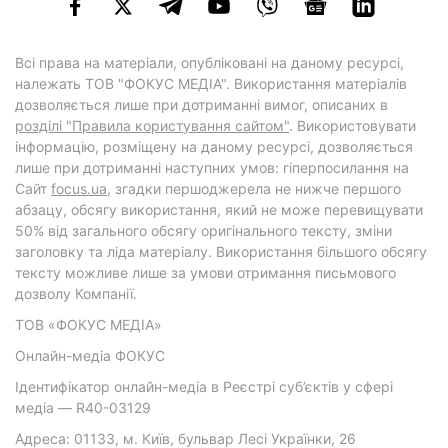
Всі права на матеріали, опубліковані на даному ресурсі,
належать ТОВ "ФОКУС МЕДІА". Використання матеріалів
дозволяється лише при дотриманні вимог, описаних в
розділі "Правила користування сайтом"
. Використовувати
інформацію, розміщену на даному ресурсі, дозволяється
лише при дотриманні наступних умов: гіперпосилання на
Cайт
focus.ua
, згадки першоджерела не нижче першого
абзацу, обсягу використання, який не може перевищувати
50% від загального обсягу оригінального тексту, зміни
заголовку та ліда матеріалу. Використання більшого обсягу
тексту можливе лише за умови отримання письмового
дозволу Компанії.
ТОВ «ФОКУС МЕДІА»
Онлайн-медіа ФОКУС
Ідентифікатор онлайн-медіа в Реєстрі суб’єктів у сфері
медіа — R40-03129
Адреса: 01133, м. Київ, бульвар Лесі Українки, 26