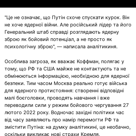
"Це не означає, що Путін схоче спускати курок. Він
не хоче ядерної війни. Але російський лідер та його
Генеральний штаб справді розглядають ядерну
зброю як бойовий потенціал, а не просто як
психологічну зброю", — написала аналітикиня.
Особлива загроза, як вважає Коффман, полягає у
тому, що РФ та США майже не контактують та не
обмінюються інформацією, необхідною для ядерної
безпеки. Тим часом Москва реально готує війська
для ядерного протистояння: створенні відповідні
малі боєголовки, проводять навчання і вже
переводили сили у режим бойового чергування 27
лютого 2022 року. Водночас західні політики час
від часу заявляють про намір перемогти РФ та
змістити Путіна: на думку аналітикині, це необачно,
оскільки викликає нові страхи Кремля.