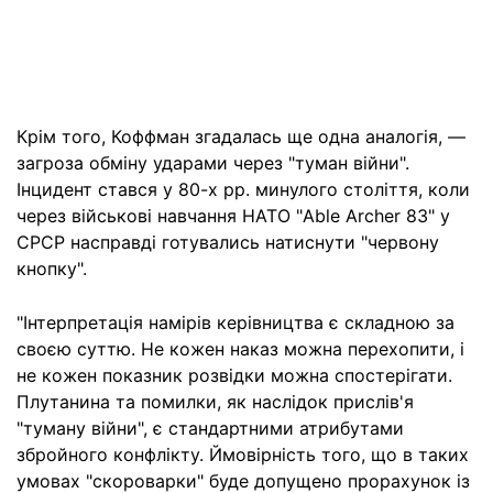
Крім того, Коффман згадалась ще одна аналогія, —
загроза обміну ударами через "туман війни".
Інцидент стався у 80-х рр. минулого століття, коли
через військові навчання НАТО "Able Archer 83" у
СРСР насправді готувались натиснути "червону
кнопку".
"Інтерпретація намірів керівництва є складною за
своєю суттю. Не кожен наказ можна перехопити, і
не кожен показник розвідки можна спостерігати.
Плутанина та помилки, як наслідок прислів'я
"туману війни", є стандартними атрибутами
збройного конфлікту. Ймовірність того, що в таких
умовах "скороварки" буде допущено прорахунок із