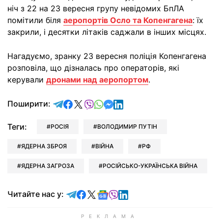
ніч з 22 на 23 вересня групу невідомих БпЛА
помітили біля
аеропортів Осло та Копенгагена
: їх
закрили, і десятки літаків саджали в інших місцях.
Нагадуємо, зранку 23 вересня поліція Копенгагена
розповіла, що дізналась про операторів, які
керували
дронами над аеропортом
.
відправити у Telegram
поділитись у Facebook
поділитись у X
відправити у Viber
відправити у Whatsapp
відправити у Messenger
відправити у LinkedIn
Поширити:
Теги:
РОСІЯ
ВОЛОДИМИР ПУТІН
ЯДЕРНА ЗБРОЯ
ВІЙНА
РФ
ЯДЕРНА ЗАГРОЗА
РОСІЙСЬКО-УКРАЇНСЬКА ВІЙНА
Читайте у Telegram
Читайте у Facebook
Читайте у X
Читайте у Google news
Читайте у Viber
Читайте у LinkedIn
Читайте нас у: