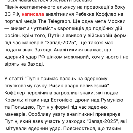
Північноатлантичного альянсу на провокації з боку
ЗС РФ,
написала
аналітикиня Ребекка Коффлер на
порталі медіа The Telegraph. Ще одна мета Москви
— знизити чутливість європейців до подібних дій
росіян. Крім того, Путін з'явився у військовій формі
під час маневрів "Запад-2025", і це також має
подати знак Заходу. Аналітикиня вважає, що
ядерний удар РФ цілком можливий, хоч у нього і не
вірять на Заході.
У статті "Путін тримає палець на ядерному
спусковому гачку. Ризик аварії величезний"
Коффлер перелічила загрозливі знаки, які подає
Кремль: літаки над Естонією, дрони над Румунією
та Польщею, Путін у формі під час ядерних
маневрів. Особливу увагу аналітикині привернув
Путін, який взяв участь у заходах "Запад-2025", які
імітували ядерний удар. Пояснюється, що таким