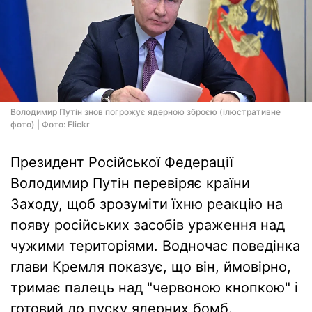
Володимир Путін знов погрожує ядерною зброєю (ілюстративне
фото) | Фото: Flickr
Президент Російської Федерації
Володимир Путін перевіряє країни
Заходу, щоб зрозуміти їхню реакцію на
появу російських засобів ураження над
чужими територіями. Водночас поведінка
глави Кремля показує, що він, ймовірно,
тримає палець над "червоною кнопкою" і
готовий до пуску ядерних бомб.