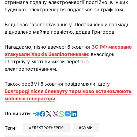
отримала подачу електроенергії постійно, в інших
будинках електроенергія подається за графіком.
Водночас газопостачання у Шосткинській громаді
відновлено майже повністю, додав Григоров.
Нагадаємо, пізно ввечері 6 жовтня
ЗС РФ масовано
атакували Харків безпілотниками
: внаслідок
обстрілу у місті виникли перебої з
електропостачанням.
Також росЗМІ 6 жовтня повідомляли, що
у
Бєлгороді після блекауту терміново встановлюють
мобільні генератори
.
відправити у Telegram
поділитись у Facebook
поділитись у X
відправити у Viber
відправити у Whatsapp
відправити у Messenger
відправити у LinkedIn
Поширити:
Теги:
ЕЛЕКТРОЕНЕРГІЯ
СУМИ