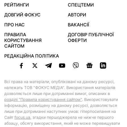
РЕЙТИНГИ
СПЕЦТЕМИ
ДОВГИЙ ФОКУС
АВТОРИ
ПРО НАС
ВАКАНСІЇ
ПРАВИЛА
ДОГОВІР ПУБЛІЧНОЇ
КОРИСТУВАННЯ
ОФЕРТИ
САЙТОМ
РЕДАКЦІЙНА ПОЛІТИКА
Всі права на матеріали, опубліковані на даному ресурсі,
належать ТОВ "ФОКУС МЕДІА". Використання матеріалів
дозволяється лише при дотриманні вимог, описаних в
розділі "Правила користування сайтом"
. Використовувати
інформацію, розміщену на даному ресурсі, дозволяється
лише при дотриманні наступних умов: гіперпосилання на
Cайт
focus.ua
, згадки першоджерела не нижче першого
абзацу, обсягу використання, який не може перевищувати