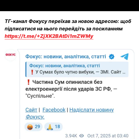
ТГ-канал Фокусу переїхав за новою адресою: щоб
підписатися на нього перейдіть за посиланням
https://t.me/+ZjXK2BAtDi1mZWMy