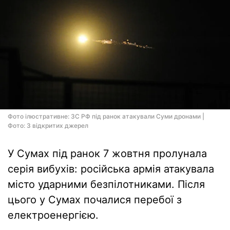
Фото ілюстративне: ЗС РФ під ранок атакували Суми дронами |
Фото: З відкритих джерел
У Сумах під ранок 7 жовтня пролунала
серія вибухів: російська армія атакувала
місто ударними безпілотниками. Після
цього у Сумах почалися перебої з
електроенергією.