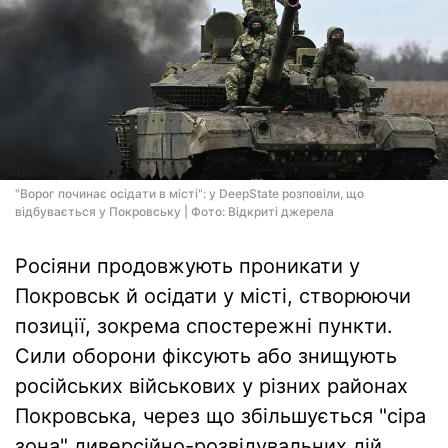
"Ворог починає осідати в місті": у DeepState розповіли, що
відбувається у Покровську | Фото: Відкриті джерела
Росіяни продовжують проникати у
Покровськ й осідати у місті, створюючи
позиції, зокрема спостережні пункти.
Сили оборони фіксують або знищують
російських військових у різних районах
Покровська, через що збільшується "сіра
зона" диверсійно-розвідувальних дій.