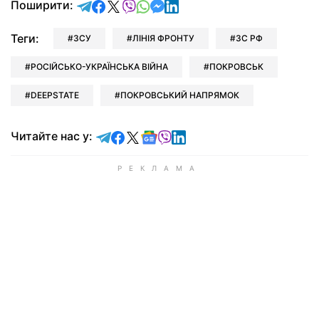
відправити у Telegram
поділитись у Facebook
поділитись у X
відправити у Viber
відправити у Whatsapp
відправити у Messenger
відправити у LinkedIn
Поширити:
Теги:
ЗСУ
ЛІНІЯ ФРОНТУ
ЗС РФ
РОСІЙСЬКО-УКРАЇНСЬКА ВІЙНА
ПОКРОВСЬК
DEEPSTATE
ПОКРОВСЬКИЙ НАПРЯМОК
Читайте у Telegram
Читайте у Facebook
Читайте у X
Читайте у Google news
Читайте у Viber
Читайте у LinkedIn
Читайте нас у: