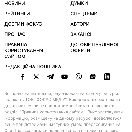
НОВИНИ
ДУМКИ
РЕЙТИНГИ
СПЕЦТЕМИ
ДОВГИЙ ФОКУС
АВТОРИ
ПРО НАС
ВАКАНСІЇ
ПРАВИЛА
ДОГОВІР ПУБЛІЧНОЇ
КОРИСТУВАННЯ
ОФЕРТИ
САЙТОМ
РЕДАКЦІЙНА ПОЛІТИКА
Всі права на матеріали, опубліковані на даному ресурсі,
належать ТОВ "ФОКУС МЕДІА". Використання матеріалів
дозволяється лише при дотриманні вимог, описаних в
розділі "Правила користування сайтом"
. Використовувати
інформацію, розміщену на даному ресурсі, дозволяється
лише при дотриманні наступних умов: гіперпосилання на
Cайт
focus.ua
, згадки першоджерела не нижче першого