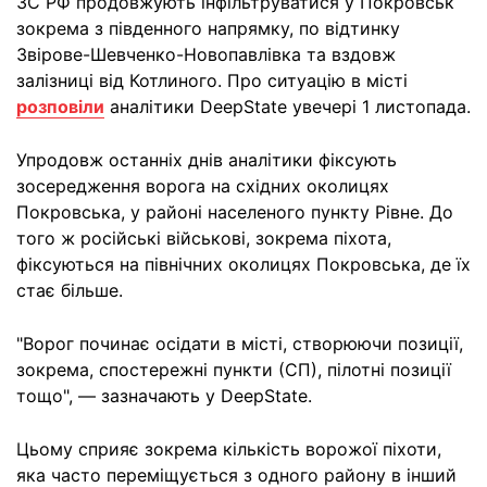
ЗС РФ продовжують інфільтруватися у Покровськ
зокрема з південного напрямку, по відтинку
Звірове-Шевченко-Новопавлівка та вздовж
залізниці від Котлиного. Про ситуацію в місті
розповіли
аналітики DeepState увечері 1 листопада.
Упродовж останніх днів аналітики фіксують
зосередження ворога на східних околицях
Покровська, у районі населеного пункту Рівне. До
того ж російські військові, зокрема піхота,
фіксуються на північних околицях Покровська, де їх
стає більше.
"Ворог починає осідати в місті, створюючи позиції,
зокрема, спостережні пункти (СП), пілотні позиції
тощо", — зазначають у DeepState.
Цьому сприяє зокрема кількість ворожої піхоти,
яка часто переміщується з одного району в інший