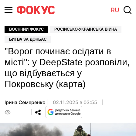
RU
ВОЄННИЙ ФОКУС
РОСІЙСЬКО-УКРАЇНСЬКА ВІЙНА
БИТВА ЗА ДОНБАС
"Ворог починає осідати в
місті": у DeepState розповіли,
що відбувається у
Покровську (карта)
Ірина Семеренко
02.11.2025 в 03:55
0