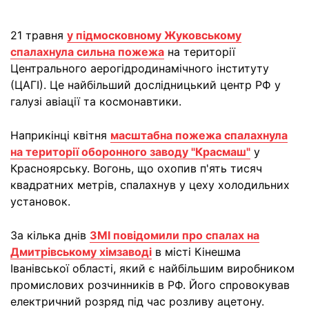
21 травня
у підмосковному Жуковському
спалахнула сильна пожежа
на території
Центрального аерогідродинамічного інституту
(ЦАГІ). Це найбільший дослідницький центр РФ у
галузі авіації та космонавтики.
Наприкінці квітня
масштабна пожежа спалахнула
на території оборонного заводу "Красмаш"
у
Красноярську. Вогонь, що охопив п'ять тисяч
квадратних метрів, спалахнув у цеху холодильних
установок.
За кілька днів
ЗМІ повідомили про спалах на
Дмитрівському хімзаводі
в місті Кінешма
Іванівської області, який є найбільшим виробником
промислових розчинників в РФ. Його спровокував
електричний розряд під час розливу ацетону.