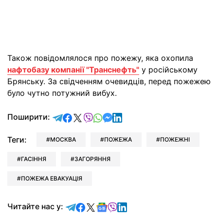
Також повідомлялося про пожежу, яка охопила
нафтобазу компанії "Транснефть"
у російському
Брянську. За свідченням очевидців, перед пожежею
було чутно потужний вибух.
відправити у Telegram
поділитись у Facebook
поділитись у X
відправити у Viber
відправити у Whatsapp
відправити у Messenger
відправити у LinkedIn
Поширити:
Теги:
МОСКВА
ПОЖЕЖА
ПОЖЕЖНІ
ГАСІННЯ
ЗАГОРЯННЯ
ПОЖЕЖА ЕВАКУАЦІЯ
Читайте у Telegram
Читайте у Facebook
Читайте у X
Читайте у Google news
Читайте у Viber
Читайте у LinkedIn
Читайте нас у: