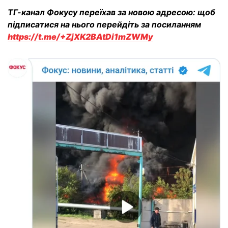
ТГ-канал Фокусу переїхав за новою адресою: щоб
підписатися на нього перейдіть за посиланням
https://t.me/+ZjXK2BAtDi1mZWMy