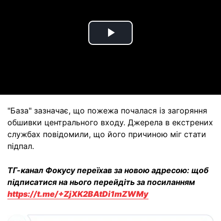
Play
Video
"База" зазначає, що пожежа почалася із загоряння
обшивки центрального входу. Джерела в екстрених
службах повідомили, що його причиною міг стати
підпал.
ТГ-канал Фокусу переїхав за новою адресою: щоб
підписатися на нього перейдіть за посиланням
https://t.me/+ZjXK2BAtDi1mZWMy