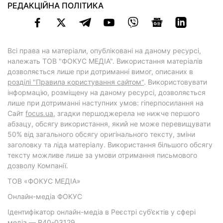
РЕДАКЦІЙНА ПОЛІТИКА
Всі права на матеріали, опубліковані на даному ресурсі,
належать ТОВ "ФОКУС МЕДІА". Використання матеріалів
дозволяється лише при дотриманні вимог, описаних в
розділі "Правила користування сайтом"
. Використовувати
інформацію, розміщену на даному ресурсі, дозволяється
лише при дотриманні наступних умов: гіперпосилання на
Cайт
focus.ua
, згадки першоджерела не нижче першого
абзацу, обсягу використання, який не може перевищувати
50% від загального обсягу оригінального тексту, зміни
заголовку та ліда матеріалу. Використання більшого обсягу
тексту можливе лише за умови отримання письмового
дозволу Компанії.
ТОВ «ФОКУС МЕДІА»
Онлайн-медіа ФОКУС
Ідентифікатор онлайн-медіа в Реєстрі суб’єктів у сфері
медіа — R40-03129