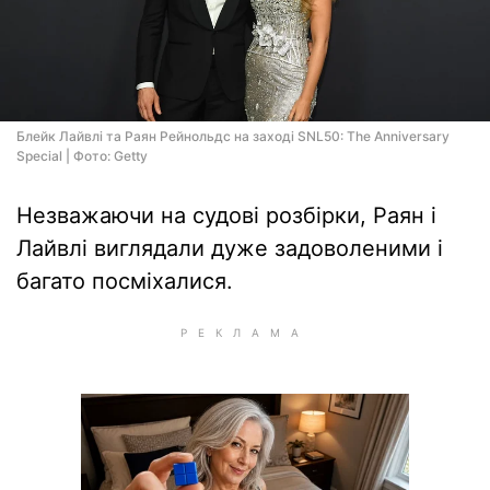
Блейк Лайвлі та Раян Рейнольдс на заході SNL50: The Anniversary
Special | Фото: Getty
Незважаючи на судові розбірки, Раян і
Лайвлі виглядали дуже задоволеними і
багато посміхалися.