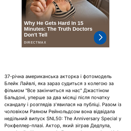
37-річна американська акторка і фотомодель
Блейк Лайвлі, яка зараз судиться з колегою за
фільмом "Все закінчиться на нас" Джастіном
Бальдоні, уперше за два місяці після початку
скандалу і розглядів з'явилася на публіці. Разом із
чоловіком Раяном Рейнольдсом вона відвідала
недільний випуск SNL50: The Anniversary Special у
Рокфеллер-плазі. Актор, який зіграв Дедпула,