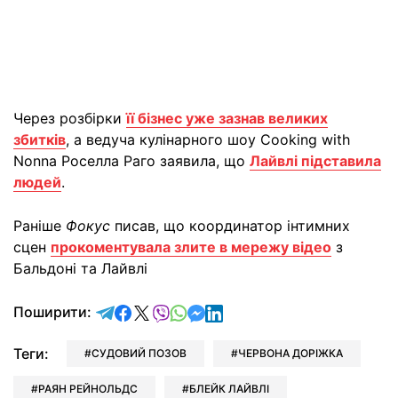
Через розбірки
її бізнес уже зазнав великих
збитків
, а ведуча кулінарного шоу Cooking with
Nonna Роселла Раго заявила, що
Лайвлі підставила
людей
.
Раніше
Фокус
писав, що координатор інтимних
сцен
прокоментувала злите в мережу відео
з
Бальдоні та Лайвлі
відправити у Telegram
поділитись у Facebook
поділитись у X
відправити у Viber
відправити у Whatsapp
відправити у Messenger
відправити у LinkedIn
Поширити:
Теги:
СУДОВИЙ ПОЗОВ
ЧЕРВОНА ДОРІЖКА
РАЯН РЕЙНОЛЬДС
БЛЕЙК ЛАЙВЛІ