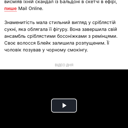
висміяв їхній скандал із Бальдоні в скетчі в ефірі,
пише
Mail Online.
Знаменитість мала стильний вигляд у сріблястій
сукні, яка облягала її фігуру. Вона завершила свій
ансамбль сріблястими босоніжками з ремінцями.
Своє волосся Блейк залишила розпущеним. Її
чоловік позував у чорному смокінгу.
ВІДЕО ДНЯ
Play
Video