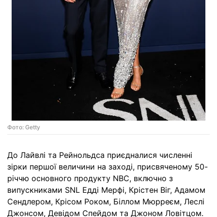
Фото: Getty
До Лайвлі та Рейнольдса приєдналися численні
зірки першої величини на заході, присвяченому 50-
річчю основного продукту NBC, включно з
випускниками SNL Едді Мерфі, Крістен Віг, Адамом
Сендлером, Крісом Роком, Біллом Мюрреєм, Леслі
Джонсом, Девідом Спейдом та Джоном Ловітцом.