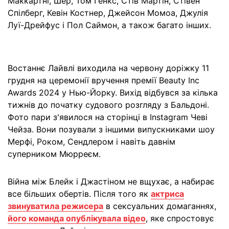
Маккартні, Шер, Том Генкс, Стів Мартін, Стівен
Спілберг, Кевін Костнер, Джейсон Момоа, Джулія
Луї-Дрейфус і Пол Саймон, а також багато інших.
Востаннє Лайвлі виходила на червону доріжку 11
грудня на церемонії вручення премії Beauty Inc
Awards 2024 у Нью-Йорку. Вихід відбувся за кілька
тижнів до початку судового розгляду з Бальдоні.
Фото пари з'явилося на сторінці в Instagram Чеві
Чейза. Вони позували з іншими випускниками шоу
Мерфі, Роком, Сендлером і навіть давнім
суперником Мюрреєм.
Війна між Блейк і Джастіном не вщухає, а набирає
все більших обертів. Після того як
актриса
звинуватила режисера
в сексуальних домаганнях,
його команда опублікувала відео
, яке спростовує