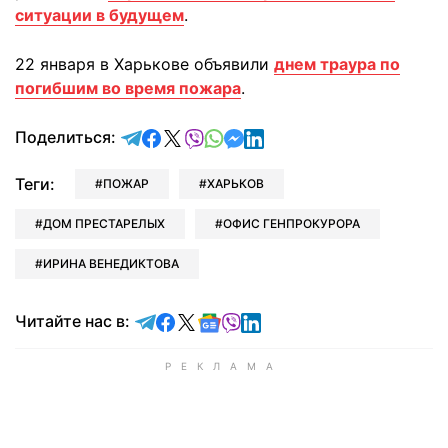
ситуации в будущем
.
22 января в Харькове объявили
днем траура по
погибшим во время пожара
.
отправить в Telegram
поделиться в Facebook
поделиться в X
отправить в Viber
отправить в Whatsapp
отправить в Messenger
отправить в LinkedIn
Поделиться:
Теги:
ПОЖАР
ХАРЬКОВ
ДОМ ПРЕСТАРЕЛЫХ
ОФИС ГЕНПРОКУРОРА
ИРИНА ВЕНЕДИКТОВА
Читайте в Telegram
Читайте в Facebook
Читайте в X
Читайте в Google news
Читайте в Viber
Читайте в LinkedIn
Читайте нас в: