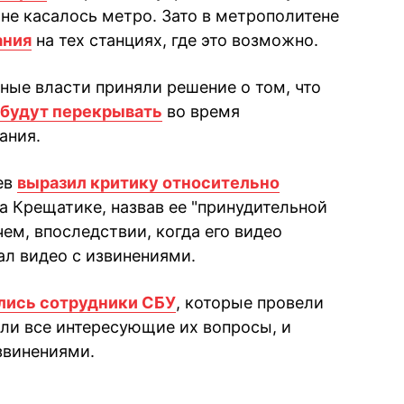
не касалось метро. Зато в метрополитене
ания
на тех станциях, где это возможно.
ные власти приняли решение о том, что
 будут перекрывать
во время
ания.
ев
выразил критику относительно
а Крещатике, назвав ее "принудительной
ем, впоследствии, когда его видео
ал видео с извинениями.
лись сотрудники СБУ
, которые провели
ли все интересующие их вопросы, и
звинениями.
book
iber
в Whatsapp
ь в Messenger
ить в LinkedIn