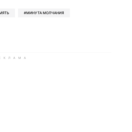
МЯТЬ
МИНУТА МОЛЧАНИЯ
ook
Google news
 Viber
е в LinkedIn