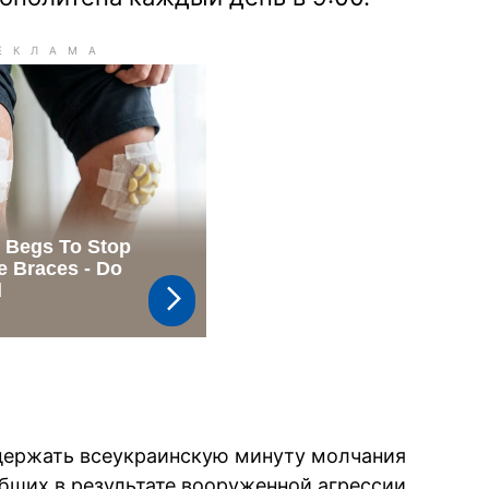
держать всеукраинскую минуту молчания
ибших в результате вооруженной агрессии