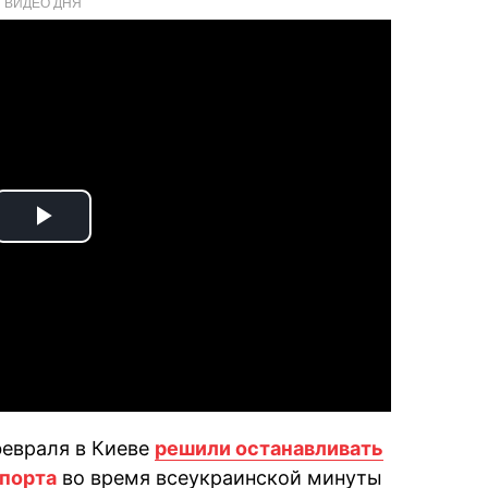
ВИДЕО ДНЯ
Play
Video
февраля в Киеве
решили останавливать
порта
во время всеукраинской минуты