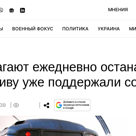
МНЕНИЯ
Ы
ВОЕННЫЙ ФОКУС
ПОЛИТИКА
УКРАИНА
МИ
ОНОМИКА
ДИДЖИТАЛ
АВТО
МИРФАН
КУЛЬТ
агают ежедневно остан
тиву уже поддержали с
:39
0