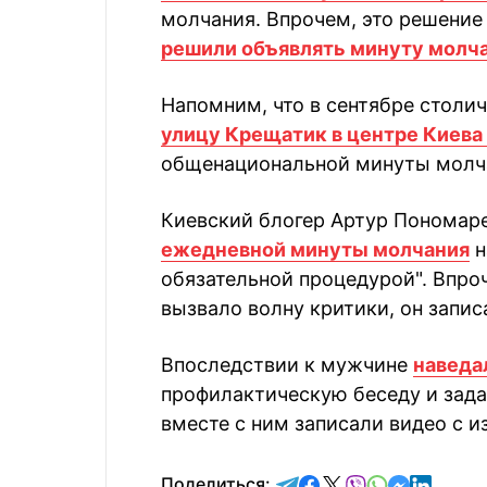
молчания. Впрочем, это решение 
решили объявлять минуту молч
Напомним, что в сентябре столич
улицу Крещатик в центре Киева
общенациональной минуты молч
Киевский блогер Артур Пономар
ежедневной минуты молчания
н
обязательной процедурой". Впроч
вызвало волну критики, он запис
Впоследствии к мужчине
наведа
профилактическую беседу и зада
вместе с ним записали видео с и
отправить в Telegram
поделиться в Face
поделиться в X
отправить в V
отправить 
отправит
отправ
Поделиться: