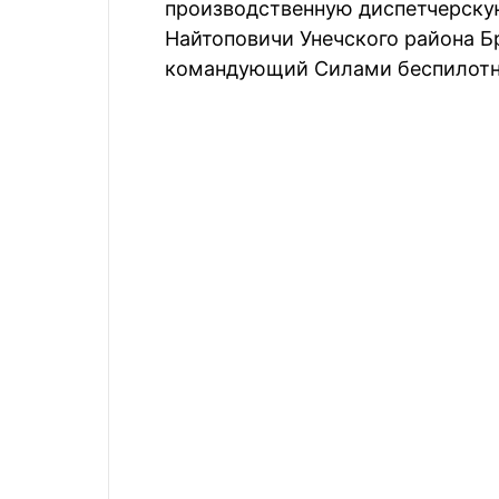
производственную диспетчерскую
Найтоповичи Унечского района Б
командующий Силами беспилотны