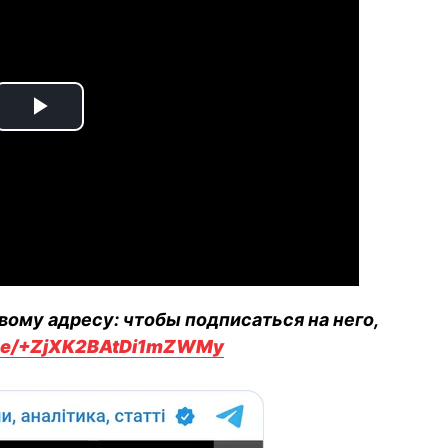
Play
Video
вому адресу: чтобы подписаться на него,
.me/+ZjXK2BAtDi1mZWMy