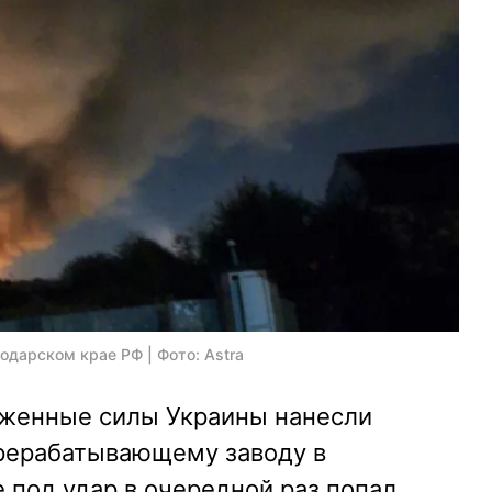
одарском крае РФ | Фото: Astra
руженные силы Украины нанесли
рерабатывающему заводу в
 под удар в очередной раз попал