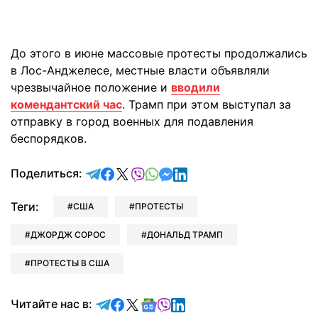
До этого в июне массовые протесты продолжались
в Лос-Анджелесе, местные власти объявляли
чрезвычайное положение и
вводили
комендантский час
. Трамп при этом выступал за
отправку в город военных для подавления
беспорядков.
отправить в Telegram
поделиться в Facebook
поделиться в X
отправить в Viber
отправить в Whatsapp
отправить в Messenger
отправить в LinkedIn
Поделиться:
Теги:
США
ПРОТЕСТЫ
ДЖОРДЖ СОРОС
ДОНАЛЬД ТРАМП
ПРОТЕСТЫ В США
Читайте в Telegram
Читайте в Facebook
Читайте в X
Читайте в Google news
Читайте в Viber
Читайте в LinkedIn
Читайте нас в: