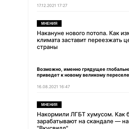
17.12.2021 17:27
МНЕНИЯ
Накануне нового потопа. Как и
климата заставит переезжать 
страны
Возможно, именно грядущее глобальн
приведет к новому великому пересел
16.08.2021 16:47
МНЕНИЯ
Накормили ЛГБТ хумусом. Как 
зарабатывают на скандале — н
"Вкусвилл"