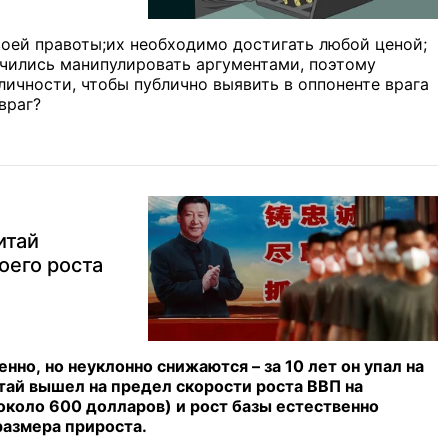
воей правоты;их необходимо достигать любой ценой;
аучились манипулировать аргументами, поэтому
личности, чтобы публично выявить в оппоненте врага
враг?
итай
оего роста
нно, но неуклонно снижаются – за 10 лет он упал на
тай вышел на предел скорости роста ВВП на
около 600 долларов) и рост базы естественно
размера прироста.