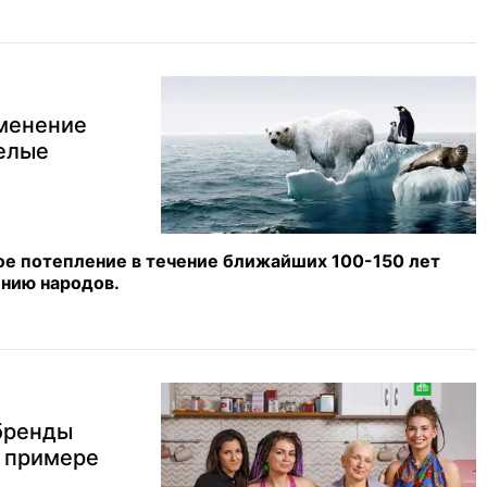
зменение
целые
ое потепление в течение ближайших 100-150 лет
ению народов.
бренды
а примере