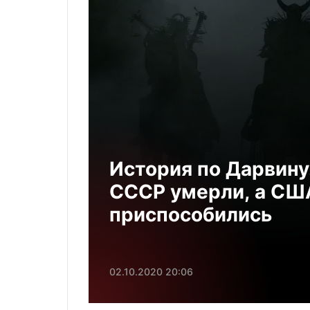
История по Дарвину
СССР умерли, а СШ
приспособились
02.10.2020 20:06