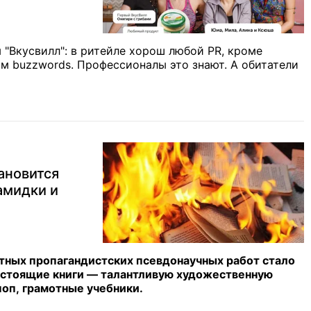
 "Вкусвилл": в ритейле хорош любой PR, кроме
им buzzwords. Профессионалы это знают. А обитатели
ановится
амидки и
отных пропагандистских псевдонаучных работ стало
стоящие книги — талантливую художественную
оп, грамотные учебники.