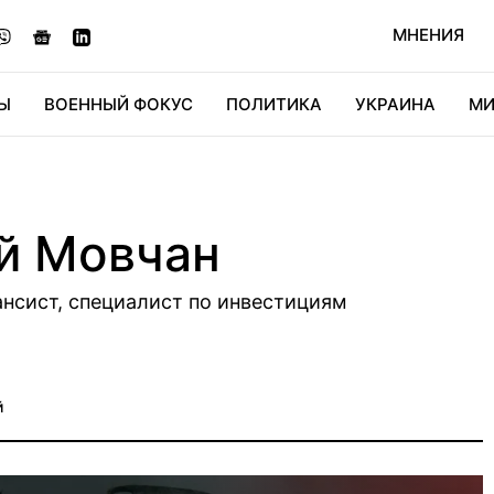
МНЕНИЯ
Ы
ВОЕННЫЙ ФОКУС
ПОЛИТИКА
УКРАИНА
МИ
ОНОМИКА
ДИДЖИТАЛ
АВТО
МИРФАН
КУЛЬТ
й Мовчан
ансист, специалист по инвестициям
й