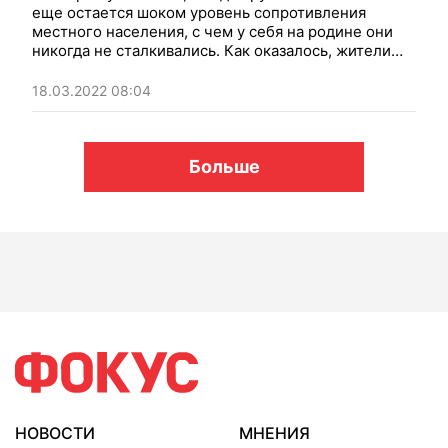
еще остается шоком уровень сопротивления
местного населения, с чем у себя на родине они
никогда не сталкивались. Как оказалось, жители
Херсонской области их не ждали и категорически
против них, второе — безоружные люди
18.03.2022 08:04
совершенно не боятся вооруженных солдат.
Больше
НОВОСТИ
МНЕНИЯ